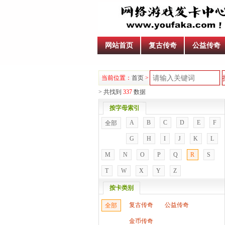
网站首页
复古传奇
公益传奇
当前位置：
首页
>
游戏库
> 共找到
337
数据
按字母索引
A
B
C
D
E
F
全部
G
H
I
J
K
L
M
N
O
P
Q
R
S
T
W
X
Y
Z
按卡类别
复古传奇
公益传奇
全部
金币传奇