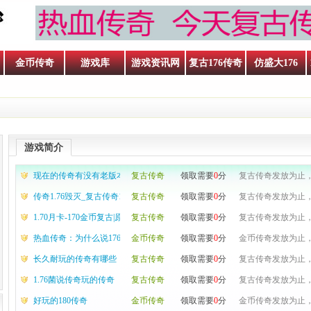
金币传奇
游戏库
游戏资讯网
复古176传奇
仿盛大176
游戏简介
现在的传奇有没有老版本的
复古传奇
领取需要
0
分
复古传奇发放为止，
传奇1.76毁灭_复古传奇1.76_仿盛大1.76传奇
复古传奇
领取需要
0
分
复古传奇发放为止，
1.70月卡-170金币复古|原始传奇1.70|纯公益传奇
复古传奇
领取需要
0
分
复古传奇发放为止，
热血传奇：为什么说176版本传奇是最经典的版本？
金币传奇
领取需要
0
分
金币传奇发放为止，
长久耐玩的传奇有哪些
复古传奇
领取需要
0
分
复古传奇发放为止，
1.76菌说传奇玩的传奇
复古传奇
领取需要
0
分
复古传奇发放为止，
好玩的180传奇
金币传奇
领取需要
0
分
金币传奇发放为止，