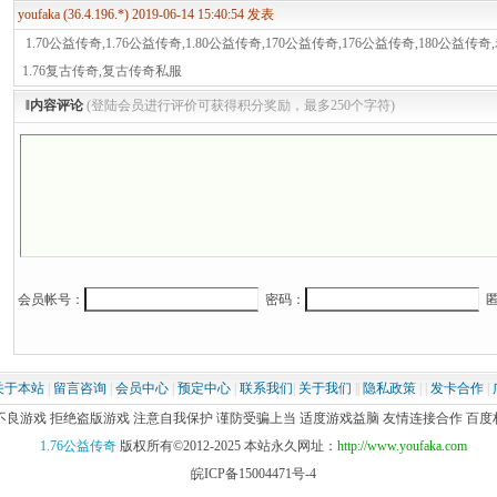
youfaka (36.4.196.*) 2019-06-14 15:40:54 发表
1.70公益传奇,1.76公益传奇,1.80公益传奇,170公益传奇,176公益传奇,180公益
1.76复古传奇,复古传奇私服
‖内容评论
(登陆会员进行评价可获得积分奖励，最多250个字符)
会员帐号：
密码：
匿
关于本站
|
留言咨询
|
会员中心
|
预定中心
|
联系我们
|
关于我们
||
隐私政策
| |
发卡合作
|
游戏 拒绝盗版游戏 注意自我保护 谨防受骗上当 适度游戏益脑 友情连接合作 百度权重2-
1.76公益传奇
版权所有©2012-2025 本站永久网址：
http://www.youfaka.com
皖ICP备15004471号-4