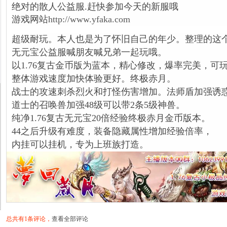
绝对的散人公益服.赶快参加今天的新服哦
游戏网站
http://www.yfaka.com
超级耐玩。本人也是为了怀旧自己的年少。整理的这
无元宝公益服喊朋友喊兄弟一起玩哦。
以1.76复古金币版为蓝本，精心修改，爆率完美，可
整体游戏速度加快体验更好。终极赤月。
战士的攻速刺杀烈火和打怪伤害增加。法师盾加强诱
道士的召唤兽加强48级可以带2条5级神兽。
纯净1.76复古无元宝20倍经验终极赤月金币版本。
44之后升级有难度，装备隐藏属性增加经验倍率，
内挂可以挂机，专为上班族打造。
总共有1条评论，
查看全部评论