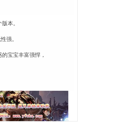
个版本。
玩性强。
惑的宝宝丰富强悍，