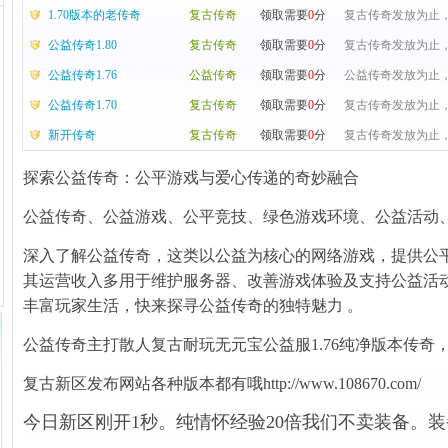
1.70版本的老传奇
复古传奇
领取需要
0
分
复古传奇发放为止，
公益传奇1.80
复古传奇
领取需要
0
分
复古传奇发放为止，
公益传奇1.76
公益传奇
领取需要
0
分
公益传奇发放为止，
公益传奇1.70
复古传奇
领取需要
0
分
复古传奇发放为止，
新开传奇
复古传奇
领取需要
0
分
复古传奇发放为止，
探索公益传奇：公平游戏与爱心传递的奇妙融合
公益传奇、公益游戏、公平竞技、绿色游戏环境、公益活动
深入了解公益传奇，这类以公益为核心的网络游戏，提供公
其运营收入多用于维护服务器、改善游戏体验及支持公益活
丰富玩家生活，快来探寻公益传奇的独特魅力 。
公益传奇主打散人复古耐玩无元宝公益服1.76纯净版本传奇，喜欢
复古新区发布网站各种版本都有哦
http://www.108670.com/
今日新区刚开1秒。纯情怀经验20倍我们不卖装备。