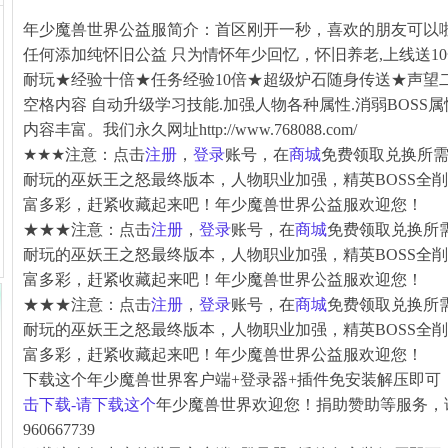
年少魔兽世界公益服简介：首区刚开一秒，喜欢的朋友可以啦
任何添加纯怀旧公益 只为情怀年少回忆，怀旧养老,上线送1
耐玩★经验十倍★任务经验10倍★超级炉石随身传送★声望
空格内容 自动升级学习技能.加强人物各种属性.消弱BOSS
内容丰富。我们永久网址
http://www.768088.com/
★★★注意：点击
注册
，
登录
账号，在
商城
免费领取兑换所需
耐玩的巫妖王之怒最终版本，人物职业加强，精英BOSS全
富多彩，赶紧收藏起来吧！年少魔兽世界公益服欢迎您！
★★★注意：点击
注册
，
登录
账号，在
商城
免费领取兑换所
耐玩的巫妖王之怒最终版本，人物职业加强，精英BOSS全
富多彩，赶紧收藏起来吧！年少魔兽世界公益服欢迎您！
★★★注意：点击
注册
，
登录
账号，在
商城
免费领取兑换所
耐玩的巫妖王之怒最终版本，人物职业加强，精英BOSS全
富多彩，赶紧收藏起来吧！年少魔兽世界公益服欢迎您！
下载这个年少魔兽世界客户端+登录器+插件免安装解压即可
击下载-请下载这个
年少魔兽世界欢迎您！捐助赞助等服务，
960667739