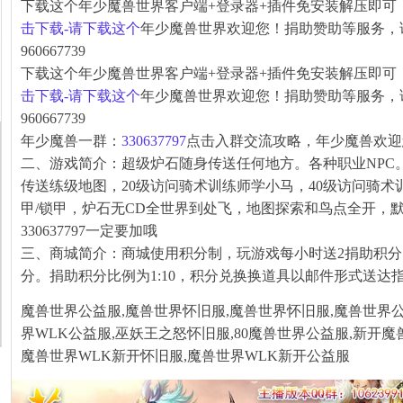
下载这个年少魔兽世界客户端+登录器+插件免安装解压即可
击下载-请下载这个
年少魔兽世界欢迎您！捐助赞助等服务，
960667739
下载这个年少魔兽世界客户端+登录器+插件免安装解压即可
击下载-请下载这个
年少魔兽世界欢迎您！捐助赞助等服务，
960667739
年少魔兽一群：
330637797
点击入群交流攻略，年少魔兽欢迎
二、游戏简介：超级炉石随身传送任何地方。各种职业NPC
传送练级地图，20级访问骑术训练师学小马，40级访问骑
甲/锁甲，炉石无CD全世界到处飞，地图探索和鸟点全开，
330637797一定要加哦
三、商城简介：商城使用积分制，玩游戏每小时送2捐助积
分。捐助积分比例为1:10，积分兑换换道具以邮件形式送达
魔兽世界公益服,魔兽世界怀旧服,魔兽世界怀旧服,魔兽世界公
界WLK公益服,巫妖王之怒怀旧服,80魔兽世界公益服,新开魔
魔兽世界WLK新开怀旧服,魔兽世界WLK新开公益服