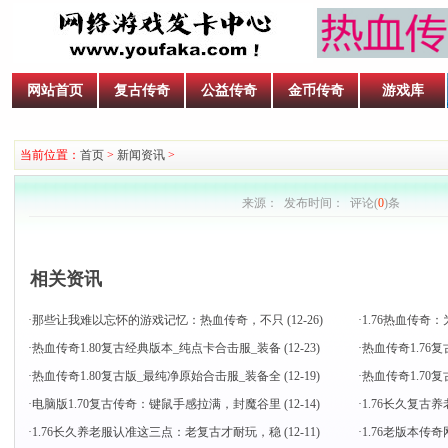
网站首页
复古传奇
公益传奇
金币传奇
游戏库
当前位置：
首页
>
新闻资讯
>
来源： 发布时间： 评论(
0
)条
相关资讯
·
那些让我难以忘怀的游戏记忆：热血传奇，不只
(12-26)
·
1.76热血传
·
热血传奇1.80复古经典版本_纯点卡合击服_装备
(12-23)
·
热血传奇1.76
·
热血传奇1.80复古版_最纯净原始合击服_装备全
(12-19)
·
热血传奇1.7
·
电脑版1.70复古传奇：键鼠手感拉满，封魔谷里
(12-14)
·
1.76长久复古
·
1.76长久养老服认准这三点：老复古才耐玩，稳
(12-11)
·
1.76老版本