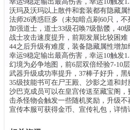
幸运9稳定输出最高伤害，幸运10触发
沃玛及沃玛以上散件和套装都有隐藏属
法师26诱惑巨多（未知暗点刷60只，不
加强道士，道士33级召唤7级骷髅，40
战士攻击速度提升，前期发展比较困难
44之后升级有难度，装备隐藏属性增
幸运9稳定输出最高伤害，幸运10触发
幻境为必争地图，前6层双倍经验7-1
武器升级成功率提升，37棒子好升，
35级技能书可在尸王殿、沙影之道和
沙巴克成员可以在皇宫传送至藏宝阁，
击杀怪物会触发一些随机奖励，升级不
宣传本服可获得金币、宣传礼包，详情