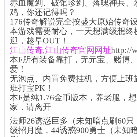
赤血魔剑、破馆珍剑、落魄神兵、
鸡，你还记得吗？
176传奇解说完全按盛大原始传奇
本游戏需要耐心，一天想满级想终
迎，趁早OUT！
江山传奇,江山传奇官网
网址
http:/
本F所有装备靠打，无元宝、赌博
爱！
无泡点、内置免费挂机，方便上班
班打宝PK！
本F是纯1.76金币版本，养老服，
家，请离开
法师26诱惑巨多（未知暗点刷60只
级招月魔，44诱惑900勇士（未知