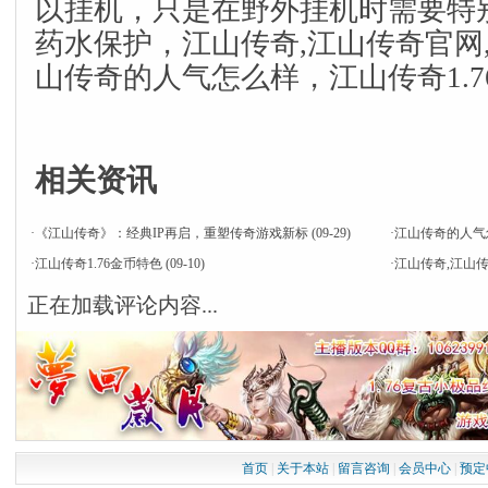
以挂机，只是在野外挂机时需要特
药水保护，
江山传奇,江山传奇官网
山传奇的人气怎么样，江山传奇1.7
相关资讯
·
《江山传奇》：经典IP再启，重塑传奇游戏新标
(09-29)
·
江山传奇的人气
·
江山传奇1.76金币特色
(09-10)
·
江山传奇,江山
正在加载评论内容...
首页
|
关于本站
|
留言咨询
|
会员中心
|
预定