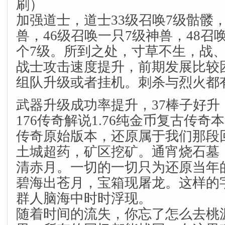
刷）
加强道士，道士33级召唤7级骷髅，
兽，46级召唤一只7级神兽，48召
个7级。所到之处，寸草不生，战
战士攻击速度提升，前期发展比较
组队升级或者挂机。刺杀与烈火都
武器升级成功率提升，37棒子好
176传奇解说1.76纯金币复古传奇本
传奇原始版本，还原属于我们那段
土城超药，矿区挖矿。通宵烧石墓
清赤月。一切的一切只为还原当年
碧海出苍月，宝箱现屠龙。这样的
群人脑海中时时浮现。
随着时间的流失，你忘了怎么去桃