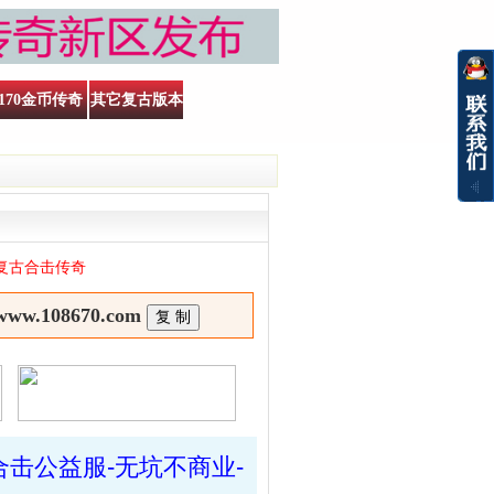
170金币传奇
其它复古版本
6复古合击传奇
108670.com
6合击公益服-无坑不商业-