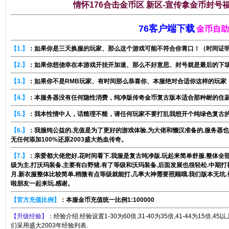
情怀176合击金币区 新区-宣传拿金币封号
76客户端下载
金币自助
【1.】
：如果你是三天换服的玩家、那么这个游戏可能不符合你胃口！（时间证明
【2.】
：如果你想侥幸在本游戏开挂开加速、那么不好意思、封号就是最后的下
【3.】
：如果你不是RMB玩家、有时间那么恭喜你、本服绝对合适你这样的玩家
【4.】
：本服务器没有任何隐性消费，纯净版传奇金币复古版本适合那种耐的住
【5.】
：我本性情中人，话糙理不糙，请任何玩家不要打乱我想开个纯绿色复古
【6.】
：我服纯公益的.充值是为了更好的游戏体验.为大佬和懒汉准备的.服务器也
无任何添加100%还原2003盛大热血传奇。
【7.】
：亲爱都大佬您好.花时间看下.我服是复古纯净版.玩起来简单舒服.整体全部
级为主.打沃玛装备.主要有白野猪.有了等级和沃玛装备.后面发展也很轻松.中期
月.新衣服整体比较简单.稍微有点等级就能打.几率大神需要照顾哦.我们版本无坑
啦朋友一起来玩.感谢。
【官方充值比例】
：本服金币充值统一比例1:100000
【
升级经验
】
：经验介绍.经验设置1-30为60倍,31-40为35倍,41-44为15倍,4
们采用盛大2003年经验列表.