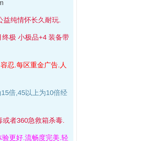
m
公益纯情怀长久耐玩.
终极 小极品+4 装备带
容忍.每区重金广告.人
4为15倍,45以上为10倍经
或者360急救箱杀毒.
验更好.流畅度完美.轻