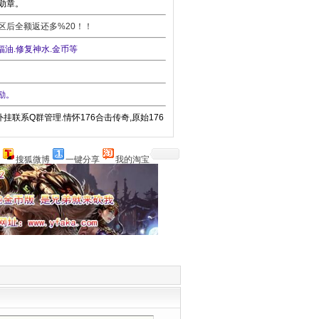
灰勋章。
开区后全额返还多%20！！
油.修复神水.金币等
励。
系Q群管理.情怀176合击传奇,原始176
搜狐微博
一键分享
我的淘宝