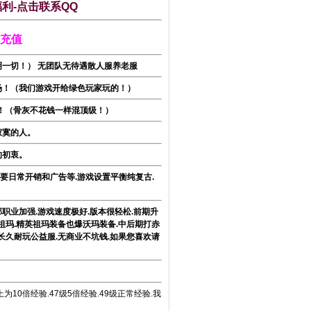
福利-点击联系QQ
充值
一切！） 无团队无待遇散人服养老服
场！（我们游戏开给绿色玩家玩的！）
！（骨灰不花钱一样混顶级！）
寂寞的人。
的初衷。
要日常开销和广告等.游戏设置平衡纯复古.
职业加强.游戏速度极好.版本很轻松.前期升
打祖玛.精英祖玛装备也爆沃玛装备.中后期打赤
.长久耐玩公益服.无商业不坑钱.如果您喜欢请
5以上为10倍经验.47级5倍经验.49级正常经验.我