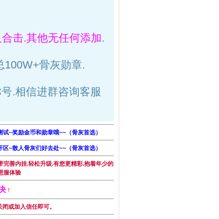
及合击.其他无任何添加.
总100W+骨灰勋章.
号.相信进群咨询客服
始测试~奖励金币和勋章哦~~（骨灰首选）
式开区~散人骨灰们好去处~~（骨灰首选）
完善内挂.轻松升级.有您更精彩.抱着年少的
进服体验
决
！
关闭或加入信任即可。