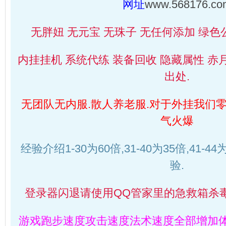
网址
www.568176.co
无胖妞 无元宝 无珠子 无任何添加 绿色
内挂挂机 系统代练 装备回收 隐藏属性 赤月
出处.
无团队无内服.散人养老服.对于外挂我们零
气火爆
经验介绍1-30为60倍,31-40为35倍,41-4
验.
登录器闪退请使用QQ管家里的急救箱杀毒
游戏跑步速度攻击速度法术速度全部增加体