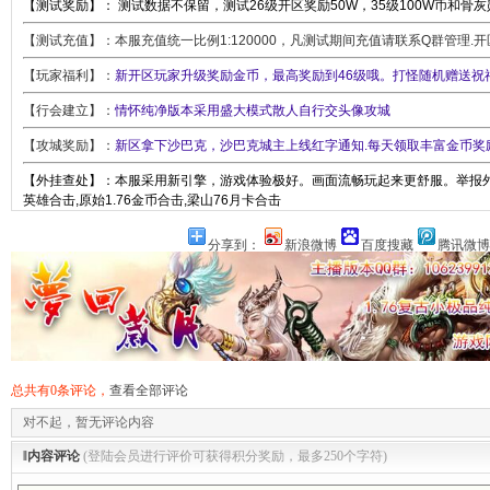
【测试奖励】： 测试数据不保留，测试26级开区奖励50W，35级100W币和骨
【测试充值】：本服充值统一比例1:120000，凡测试期间充值请联系Q群管理.
【玩家福利】：
新开区玩家升级奖励金币，最高奖励到46级哦。打怪随机赠送祝福
【行会建立】：
情怀纯净版本采用盛大模式散人自行交头像攻城
【攻城奖励】：
新区拿下沙巴克，沙巴克城主上线红字通知.每天领取丰富金币奖
【外挂查处】：本服采用新引擎，游戏体验极好。画面流畅玩起来更舒服。举报外挂联
英雄合击,原始1.76金币合击,梁山76月卡合击
分享到：
新浪微博
百度搜藏
腾讯微博
总共有0条评论，
查看全部评论
对不起，暂无评论内容
‖内容评论
(登陆会员进行评价可获得积分奖励，最多250个字符)