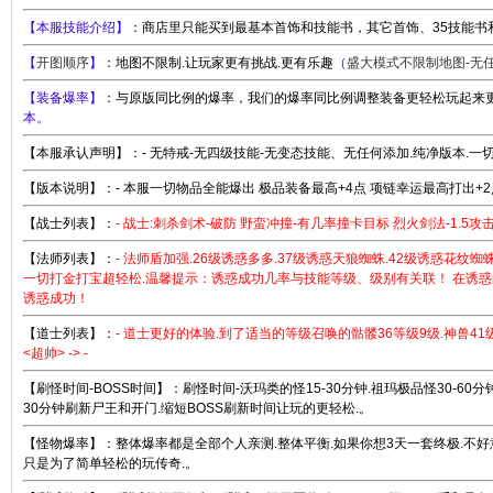
【
本服技能介绍
】
：商店里只能买到最基本首饰和技能书，其它首饰、35技能书
【
开图顺序
】
：地图不限制.让玩家更有挑战.更有乐趣
（
盛大模式不限制地图-无
【
装备爆率
】
：与原版同比例的爆率，我们的爆率同比例调整装备更轻松玩起来
本。
【本服承认声明】：- 无特戒-无四级技能-无变态技能、无任何添加.纯净版本.一切
【版本说明】：- 本服一切物品全能爆出 极品装备最高+4点 项链幸运最高打出+2点
【战士列表】：
- 战士:刺杀剑术-破防 野蛮冲撞-有几率撞卡目标 烈火剑法-1.5攻击
【法师列表】：
- 法师盾加强.26级诱惑多多.37级诱惑天狼蜘蛛.42级诱惑花纹蜘
一切打金打宝超轻松.温馨提示：诱惑成功几率与技能等级、级别有关联！ 在诱
诱惑成功！
【道士列表】：
- 道士更好的体验.到了适当的等级召唤的骷髅36等级9级.神兽41
<超帅> -> -
【刷怪时间-BOSS时间】：刷怪时间-沃玛类的怪15-30分钟.祖玛极品怪30-60
30分钟刷新尸王和开门.缩短BOSS刷新时间让玩的更轻松.。
【怪物爆率】：整体爆率都是全部个人亲测.整体平衡.如果你想3天一套终极.不
只是为了简单轻松的玩传奇.。