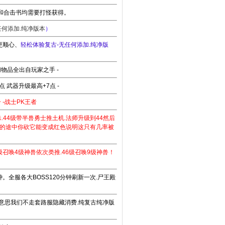
和合击书均需要打怪获得。
任何添加.纯净版本
）
更顺心、
轻松体验复古-无任何添加.纯净版
物品全出自玩家之手 -
 武器升级最高+7点 -
 -战士PK王者
蛛.44级带半兽勇士推土机.法师升级到44然后
惑的途中你砍它能变成红色说明这只有几率被
级召唤4级神兽依次类推.46级召唤9级神兽！
分钟。全服各大BOSS120分钟刷新一次.尸王殿
好意思我们不走套路服隐藏消费.纯复古纯净版