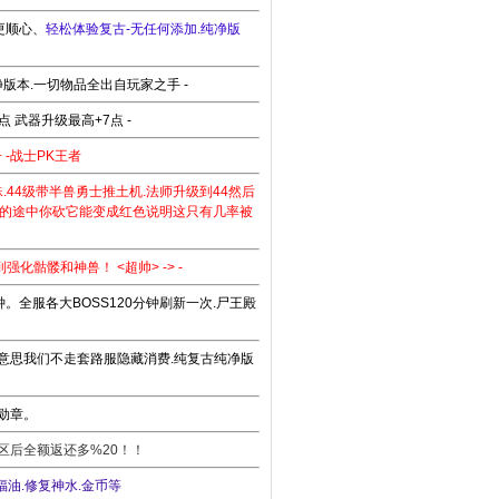
更顺心、
轻松体验复古-无任何添加.纯净版
版本.一切物品全出自玩家之手 -
 武器升级最高+7点 -
 -战士PK王者
蛛.44级带半兽勇士推土机.法师升级到44然后
惑的途中你砍它能变成红色说明这只有几率被
化骷髅和神兽！ <超帅> -> -
分钟。全服各大BOSS120分钟刷新一次.尸王殿
好意思我们不走套路服隐藏消费.纯复古纯净版
灰勋章。
开区后全额返还多%20！！
油.修复神水.金币等