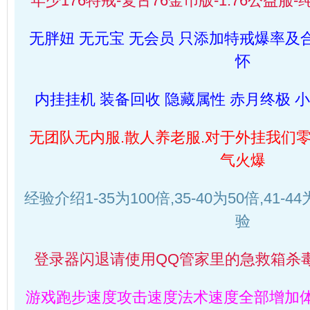
年少176特戒-复古76金币版-1.76公益服
无胖妞 无元宝 无会员 只添加特戒爆率及
怀
内挂挂机 装备回收 隐藏属性 赤月终极 
无团队无内服.散人养老服.对于外挂我们零
气火爆
经验介绍1-35为100倍,35-40为50倍,41-4
验
登录器闪退请使用QQ管家里的急救箱杀毒
游戏跑步速度攻击速度法术速度全部增加体