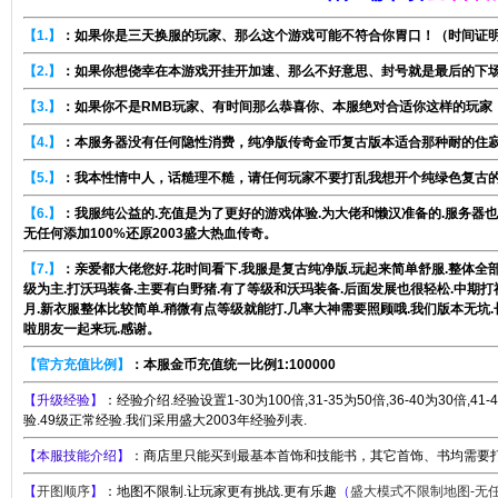
【1.】
：如果你是三天换服的玩家、那么这个游戏可能不符合你胃口！（时间证
【2.】
：如果你想侥幸在本游戏开挂开加速、那么不好意思、封号就是最后的下
【3.】
：如果你不是RMB玩家、有时间那么恭喜你、本服绝对合适你这样的玩家
【4.】
：本服务器没有任何隐性消费，纯净版传奇金币复古版本适合那种耐的住
【5.】
：我本性情中人，话糙理不糙，请任何玩家不要打乱我想开个纯绿色复古
【6.】
：我服纯公益的.充值是为了更好的游戏体验.为大佬和懒汉准备的.服务器也
无任何添加100%还原2003盛大热血传奇。
【7.】
：亲爱都大佬您好.花时间看下.我服是复古纯净版.玩起来简单舒服.整体全部
级为主.打沃玛装备.主要有白野猪.有了等级和沃玛装备.后面发展也很轻松.中期
月.新衣服整体比较简单.稍微有点等级就能打.几率大神需要照顾哦.我们版本无坑
啦朋友一起来玩.感谢。
【官方充值比例】
：本服金币充值统一比例1:100000
【
升级经验
】
：经验介绍.经验设置1-30为100倍,31-35为50倍,36-40为30倍,41
验.49级正常经验.我们采用盛大2003年经验列表.
【
本服技能介绍
】
：商店里只能买到最基本首饰和技能书，其它首饰、书均需要
【
开图顺序
】
：地图不限制.让玩家更有挑战.更有乐趣
（
盛大模式不限制地图-无