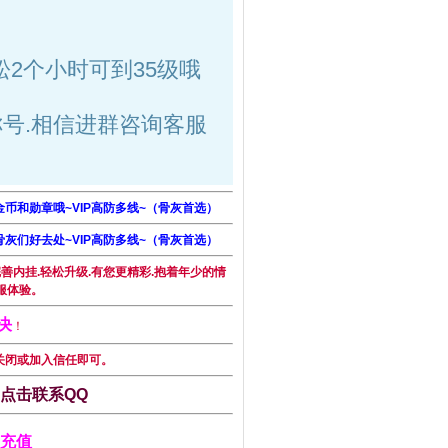
松2个小时可到35级哦
号.相信进群咨询客服
金币和勋章哦~VIP高防多线~（骨灰首选）
骨灰们好去处~VIP高防多线~（骨灰首选）
善内挂.轻松升级.有您更精彩.抱着年少的情
服体验。
决
！
关闭或加入信任即可。
-点击联系QQ
充值