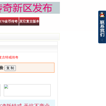
170金币传奇
其它复古版本
6复古特戒传奇
验