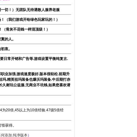
明一切！）无团队无待遇散人服养老服
场！（我们游戏开给绿色玩家玩的！）
！（骨灰不花钱一样混顶级！）
寂寞的人。
的初衷。
要日常开销和广告等.游戏设置平衡纯复古.
职业加强.游戏速度极好.版本很轻松.前期升
打祖玛.精英祖玛装备也爆沃玛装备.中后期打赤
.长久耐玩公益服.无商业不坑钱.如果您喜欢请
-44为20倍,45以上为10倍经验.47级5倍经
打怪获得。
任何添加.纯净版本
）