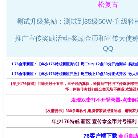
松复古
测试升级奖励：测试到35级50W-升级轻
推广宣传奖励活动-奖励金币和宣传大使称
QQ
1.76金币新区：【年少176特戒新区测试】周二中午12点00分开始测试~奖励
1.76金币新区：【年少176特戒新区开放】周三晚上19点30分正式开区~散人
【年少176特戒】回眸走过十五年，日子过的真快，难得抽空怀旧下传奇.附带完
怀，体验传奇我们服公益无坑不商业.欢迎进
发现双击打不开登录器-点击解
【友情提示】360杀毒软件,电脑管家误报登陆器，请玩家
年少176特戒 新区-宣传拿金币封号福利
76客户端下载
金币自助