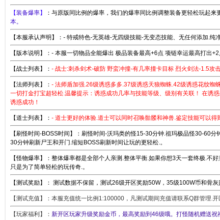
【
装备爆率
】
：与原版同比例的爆率，我们的爆率同比例调整装备更轻松玩起来
本。
【本服承认声明】：- 特戒特色-无英雄-无四级技能-无变态技能、无任何添加.纯净
【版本说明】：- 本服一切物品全能爆出 极品装备最高+6点 项链幸运最高打出+2点
【战士列表】：
- 战士:刺杀剑术-破防 野蛮冲撞-有几率撞卡目标 烈火剑法-1.5攻击
【法师列表】：
- 法师盾加强.26级诱惑多多.37级诱惑天狼蜘蛛.42级诱惑花纹蜘
一切打金打宝超轻松.温馨提示：诱惑成功几率与技能等级、级别有关联！ 在诱
诱惑成功！
【道士列表】：
- 道士更好的体验.道士可以同时召唤骷髅和神兽.鉴定技能可以得到强
【刷怪时间-BOSS时间】：刷怪时间-沃玛类的怪15-30分钟.祖玛极品怪30-60
30分钟刷新尸王和开门.缩短BOSS刷新时间让玩的更轻松.。
【怪物爆率】：整体爆率都是全部个人亲测.整体平衡.如果你想3天一套终极.不
只是为了简单轻松的玩传奇.。
【测试奖励】： 测试数据不保留，测试26级开区奖励50W，35级100W币和骨
【测试充值】：本服充值统一比例1:100000，凡测试期间充值请联系Q群管理.
【玩家福利】：
新开区玩家升级奖励金币，最高奖励到46级哦。打怪随机赠送祝福