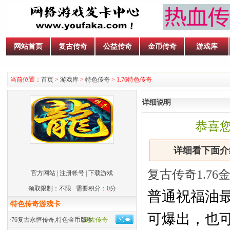
网站首页
复古传奇
公益传奇
金币传奇
游戏库
当前位置：
首页
>
游戏库
>
特色传奇
> 1.76特色传奇
详细说明
恭喜
详细看下面介绍
复古传奇1.7
官方网站
|
注册帐号
|
下载游戏
领取限制：不限 需要积分：
0
分
普通祝福油最
特色传奇游戏卡
可爆出，也可
·
76复古永恒传奇,特色金币版本
复古传奇