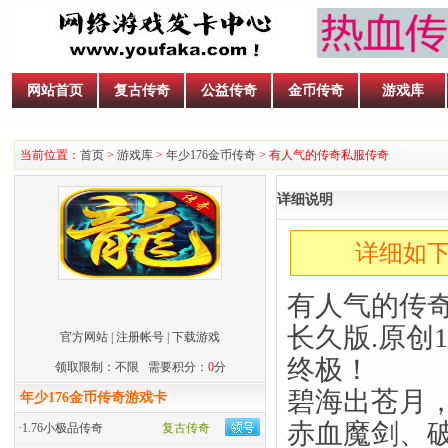
网站首页
复古传奇
公益传奇
金币传奇
游戏库
当前位置：
首页
>
游戏库
>
年少176金币传奇
> 有人气的传奇私服传奇
详细说明
详细如下
有人气的传奇
长久版.原创1.
官方网站
|
注册帐号
|
下载游戏
终极！
领取限制：不限 需要积分：
0
分
碧海出苍月
年少176金币传奇游戏卡
赤血魔剑、
·
1.76小极品传奇
复古传奇