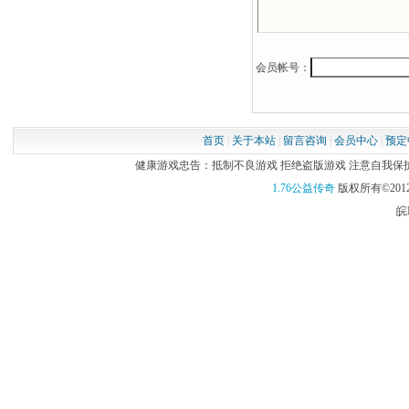
会员帐号：
首页
|
关于本站
|
留言咨询
|
会员中心
|
预定
健康游戏忠告：抵制不良游戏 拒绝盗版游戏 注意自我保护 谨
1.76公益传奇
版权所有©2012
皖I