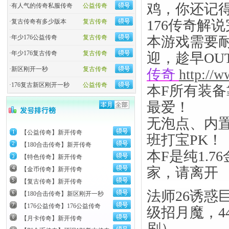
鸡，你还记
·
有人气的传奇私服传奇
公益传奇
176传奇解
·
复古传奇有多少版本
复古传奇
·
年少176公益传奇
复古传奇
本游戏需要
·
年少176复古传奇
复古传奇
迎，趁早OU
·
新区刚开一秒
复古传奇
传奇
http://
·
176复古新区刚开一秒
公益传奇
本F所有装
最爱！
无泡点、内
【公益传奇】新开传奇
班打宝PK！
【180合击传奇】新开传奇
本F是纯1.
【特色传奇】新开传奇
家，请离开
【金币传奇】新开传奇
【复古传奇】新开传奇
法师26诱惑
【180合击传奇】新区刚开一秒
【176公益传奇】176公益传奇
级招月魔，4
【月卡传奇】新开传奇
刷）