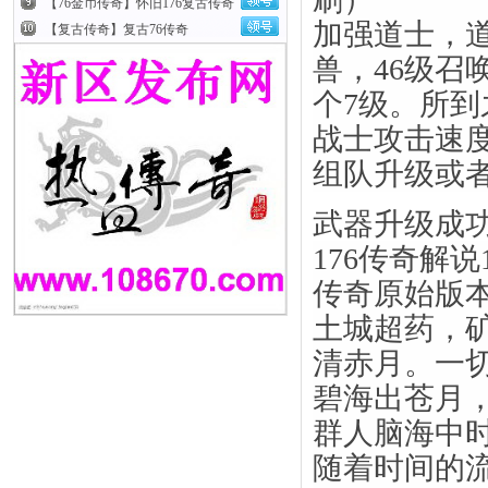
【76金币传奇】怀旧176复古传奇
加强道士，道
【复古传奇】复古76传奇
兽，46级召
个7级。所
战士攻击速
组队升级或
武器升级成
176传奇解说
传奇原始版
土城超药，
清赤月。一
碧海出苍月
群人脑海中
随着时间的