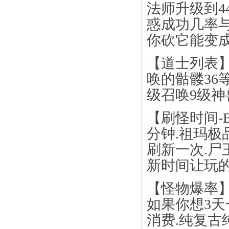
法师升级到4
惑成功几率
你砍它能变
【道士列表】
唤的骷髅36等
级召唤9级神兽！
【刷怪时间-B
分钟.祖玛极品
刷新一次.尸
新时间让玩的
【怪物爆率】
如果你想3天
消费.纯复古