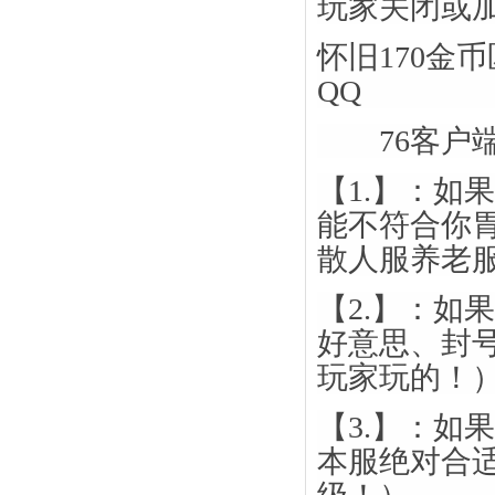
玩家关闭或
怀旧170金
QQ
76客户端
【1.】：如
能不符合你
散人服养老
【2.】：如
好意思、封
玩家玩的！
【3.】：如
本服绝对合