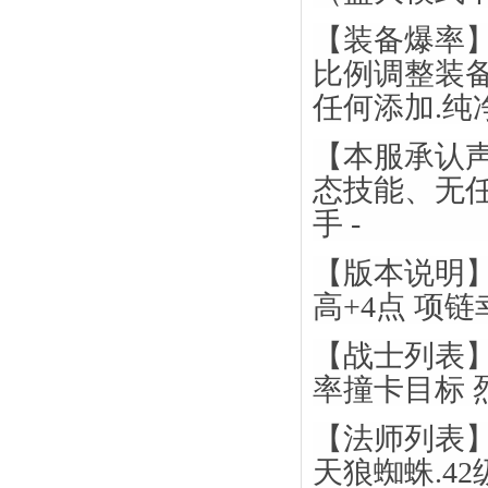
【装备爆率
比例调整装
任何添加.纯
【本服承认声
态技能、无任
手 -
【版本说明】
高+4点 项链
【战士列表】
率撞卡目标 烈
【法师列表】
天狼蜘蛛.4