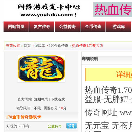
网站首页
复古传奇
公益传奇
金币传奇
游戏库
当前位置：
首页
>
游戏库
>
170金币传奇
> 热血传奇1.70复古版
详细说明
详细
热血传奇1.70
益服-无胖妞
官方网站
|
注册帐号
|
下载游戏
领取限制：不限 需要积分：
0
分
传奇
网址
ww
170金币传奇游戏卡
无元宝 无苍
·
好玩的170传奇
公益传奇