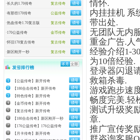
情怀.
·
长久的1.70传奇
复古传奇
内挂挂机 系
·
有那些170传奇
公益传奇
带出处.
·
热血传奇1.70复古版
复古传奇
无团队无内服
·
170公益传奇
金币传奇
重金广告.人
·
怀旧170复古传奇
复古传奇
经验介绍1-30为
·
新区刚开一秒
复古传奇
为10倍经验.
登录器闪退请
救箱杀毒.
【公益传奇】新开传奇
游戏跑步速
【180合击传奇】新开传奇
【特色传奇】新开传奇
畅度完美.轻
【金币传奇】新开传奇
测试升级奖励：
【复古传奇】新开传奇
章.
【180合击传奇】新区刚开一秒
【176公益传奇】176公益传奇
推广宣传奖励
【月卡传奇】新开传奇
群咨询客服Q