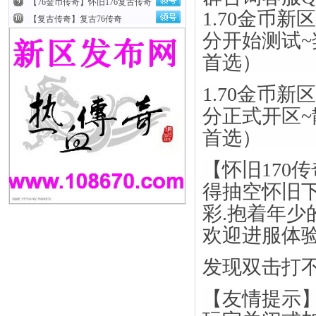
【76金币传奇】怀旧176复古传奇
1.70金币新
【复古传奇】复古76传奇
分开始测试~
首选）
1.70金币新
分正式开区~
首选）
【怀旧170
得抽空怀旧下
彩.抱着年少
欢迎进服体
发现双击打
【友情提示】