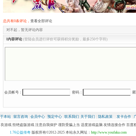
总共有0条评论，
查看全部评论
对不起，暂无评论内容
‖内容评论
(登陆会员进行评价可获得积分奖励，最多250个字符)
会员帐号：
密码：
匿
于本站
|
留言咨询
|
会员中心
|
预定中心
|
联系我们
|
关于我们
||
隐私政策
| |
发卡合作
|
游戏 拒绝盗版游戏 注意自我保护 谨防受骗上当 适度游戏益脑 友情连接合作 百度权重2-4
1.76公益传奇
版权所有©2012-2025 本站永久网址：
http://www.youfaka.com