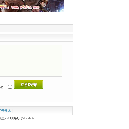
名：
广告投放
|
 联系QQ5197609