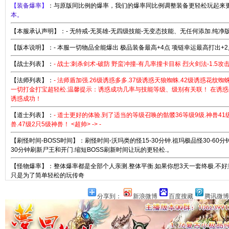
【
装备爆率
】
：与原版同比例的爆率，我们的爆率同比例调整装备更轻松玩起来
本。
【本服承认声明】：- 无特戒-无英雄-无四级技能-无变态技能、无任何添加.纯净版
【版本说明】：- 本服一切物品全能爆出 极品装备最高+4点 项链幸运最高打出+2点
【战士列表】：
- 战士:刺杀剑术-破防 野蛮冲撞-有几率撞卡目标 烈火剑法-1.5攻击
【法师列表】：
- 法师盾加强.26级诱惑多多.37级诱惑天狼蜘蛛.42级诱惑花纹蜘
一切打金打宝超轻松.温馨提示：诱惑成功几率与技能等级、级别有关联！ 在诱
诱惑成功！
【道士列表】：
- 道士更好的体验.到了适当的等级召唤的骷髅36等级9级.神兽41
兽.47级2只5级神兽！ <超帅> -> -
【刷怪时间-BOSS时间】：刷怪时间-沃玛类的怪15-30分钟.祖玛极品怪30-60
30分钟刷新尸王和开门.缩短BOSS刷新时间让玩的更轻松.。
【怪物爆率】：整体爆率都是全部个人亲测.整体平衡.如果你想3天一套终极.不
只是为了简单轻松的玩传奇
分享到：
新浪微博
百度搜藏
腾讯微博