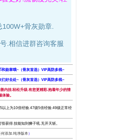
总100W+骨灰勋章.
号.相信进群咨询客服
币和勋章哦~（骨灰首选）VIP高防多线~
灰们好去处~（骨灰首选）VIP高防多线~
善内挂.轻松升级.有您更精彩.抱着年少的情
服体验。
5倍,45以上为10倍经验.47级5倍经验.49级正常经
怪获得.技能知到狮子吼.无开天斩。
任何添加.纯净版本
）