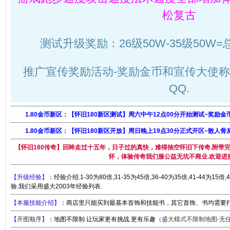
松复古
测试升级奖励：26级50W-35级50W=
推广宣传奖励活动-奖励金币和宣传大使称
QQ.
1.80金币新区：【怀旧180新区测试】周六中午12点00分开始测试~奖励金
1.80金币新区：【怀旧180新区开放】周日晚上19点30分正式开区~散人骨
【怀旧180传奇】回眸走过十五年，日子过的真快，难得抽空怀旧下传奇.附带完
怀，体验传奇我们服公益无坑不商业.欢迎进
【
升级经验
】
：经验介绍.1-30为80倍,31-35为45倍,36-40为35倍,41-44为1
验.我们采用盛大2003年经验列表.
【
本服技能介绍
】
：商店里只能买到最基本首饰和技能书，其它首饰、书均需要打
【
开图顺序
】
：地图不限制.让玩家更有挑战.更有乐趣
（
盛大模式不限制地图-无