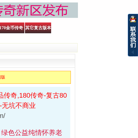
170金币传奇
其它复古版本
旧版
品传奇,180传奇-复古80
雄-无坑不商业
m/
加 绿色公益纯情怀养老