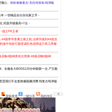
更顺心、
轻松体验复古-无任何添加.纯净版
本.一切物品全出自玩家之手 -
 武器升级最高+7点 -
 -战士PK王者
蛛.44级带半兽勇士推土机.法师升级到44然后
惑的途中你砍它能变成红色说明这只有几率被
级召唤4级神兽依次类推.46级召唤9级神
分钟。全服各大BOSS120分钟刷新一次.尸王殿
好意思我们不走套路服隐藏消费.纯复古纯净版
0
搜狐微博
一键分享
我的淘宝