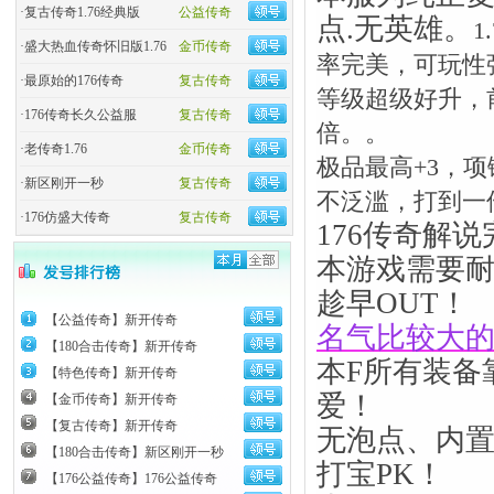
·
复古传奇1.76经典版
公益传奇
点.无英雄。
·
盛大热血传奇怀旧版1.76
金币传奇
率完美，可玩性
·
最原始的176传奇
复古传奇
等级超级好升，前3
·
176传奇长久公益服
复古传奇
倍。。
·
老传奇1.76
金币传奇
极品最高+3，
·
新区刚开一秒
复古传奇
不泛滥，打到一
·
176仿盛大传奇
复古传奇
176传奇解
本游戏需要
趁早OUT！
【公益传奇】新开传奇
名气比较大
【180合击传奇】新开传奇
本F所有装备
【特色传奇】新开传奇
爱！
【金币传奇】新开传奇
【复古传奇】新开传奇
无泡点、内
【180合击传奇】新区刚开一秒
打宝PK！
【176公益传奇】176公益传奇