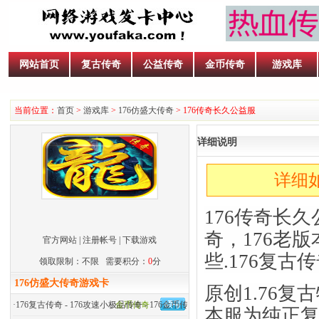
网站首页
复古传奇
公益传奇
金币传奇
游戏库
当前位置：
首页
>
游戏库
>
176仿盛大传奇
> 176传奇长久公益服
详细说明
详细如
176传奇长久
奇，176老版
官方网站
|
注册帐号
|
下载游戏
些.176复古
领取限制：不限 需要积分：
0
分
176仿盛大传奇游戏卡
原创1.76
复古
·
176复古传奇 - 176攻速小极品传奇 - 176金币传奇
金币传奇
本服为纯正复