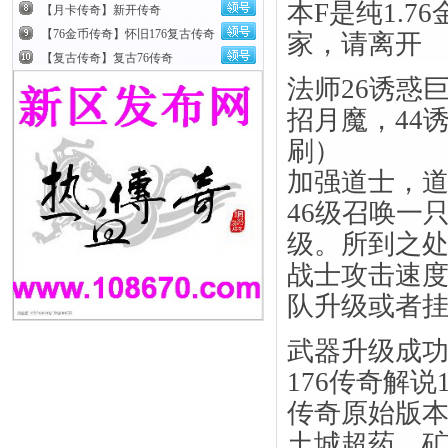
本F是纯1.
【月卡传奇】新开传奇
【76金币传奇】怀旧176复古传奇
家，请离开
【复古传奇】复古76传奇
法师26诱惑
招月魔，44
刷）
加强道士，道
46级召唤一
级。所到之
战士攻击速
队升级或者
武器升级成功
176传奇解说
传奇原始版
土城超药，矿