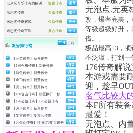
·
老米玩可乐传奇的解说
复古传奇
无泡点.无英
·
米思忧传奇
金币传奇
改，爆率完美，
·
米思忧传奇解说
公益传奇
等级超级好升，前3
·
米思忧传奇百区
复古传奇
倍。。
极品最高+3，
不泛滥，打到一
【公益传奇】新开传奇
176传奇解
【180合击传奇】新开传奇
【特色传奇】新开传奇
本游戏需要
【金币传奇】新开传奇
迎，趁早OU
【复古传奇】新开传奇
名气比较大
【180合击传奇】新区刚开一秒
【176公益传奇】176公益传奇
本F所有装
【月卡传奇】新开传奇
最爱！
【复古传奇】复古76传奇
无泡点、内
【76金币传奇】怀旧176复古传奇