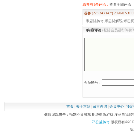
总共有1条评论，
查看全部评论
游客 (223.243.14.*) 2020-07-31 
米思忧传奇,米思忧解说,米思
‖内容评论
(登陆会员进行评价
会员帐号：
首页
|
关于本站
|
留言咨询
|
会员中心
|
预定
健康游戏忠告：抵制不良游戏 拒绝盗版游戏 注意自我保护 谨
1.76公益传奇
版权所有©2012
皖I