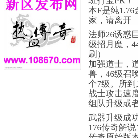
班打宝PK！
本F是纯1.
家，请离开
法师26诱惑
级招月魔，4
刷）
加强道士，道
兽，46级召
个7级。所
战士攻击速
组队升级或
武器升级成
176传奇解说
传奇原始版