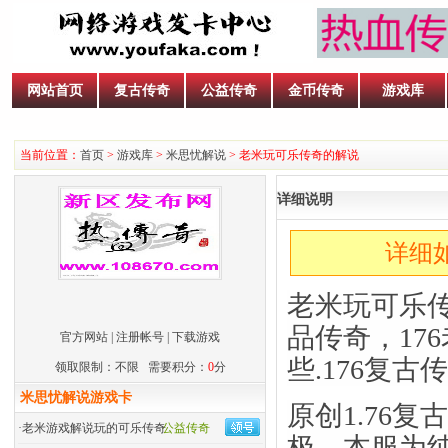
网站首页
复古传奇
公益传奇
金币传奇
游戏库
当前位置：
首页
>
游戏库
>
米思忧解说
> 老米玩可乐传奇的解说
详细说明
详细如
老米玩可乐传
品传奇，17
官方网站
|
注册帐号
|
下载游戏
些.176复古
领取限制：不限 需要积分：
0
分
米思忧解说游戏卡
原创1.76
复
·
老米游戏解说玩的可乐传奇
公益传奇
极。本服为纯