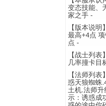
【本服承认声
变态技能、
家之手 -
【版本说明】
最高+4点 
点 -
【战士列表】
几率撞卡目标
【法师列表】
惑天狼蜘蛛.
土机.法师升
示：诱惑成
惑的途中你