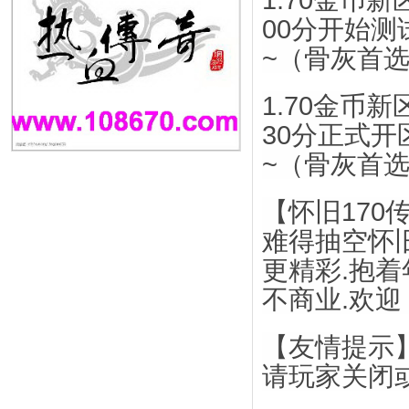
1.70金币
00分开始测
~（骨灰首
1.70金币
30分正式开
~（骨灰首
【怀旧17
难得抽空怀旧
更精彩.抱
不商业.欢迎
【友情提示】
请玩家关闭