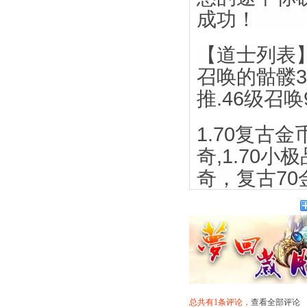
成功！
【道士列表】
召唤的骷髅3
推.46级召唤
1.70复古
奇,1.70小
奇，复古70
总共有1条评论，
查看全部评论