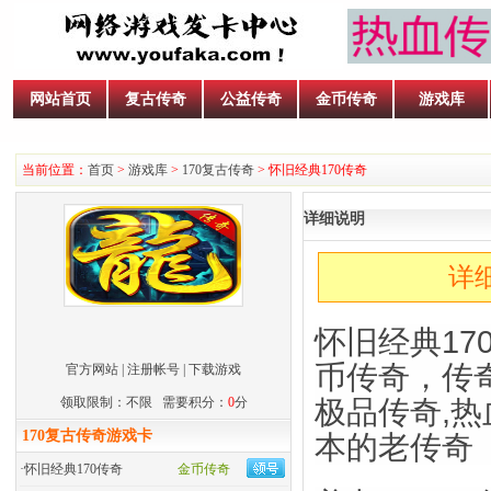
网站首页
复古传奇
公益传奇
金币传奇
游戏库
当前位置：
首页
>
游戏库
>
170复古传奇
> 怀旧经典170传奇
详细说明
详
怀旧经典170
币传奇，传奇1
官方网站
|
注册帐号
|
下载游戏
领取限制：不限 需要积分：
0
分
极品传奇,热血
170复古传奇游戏卡
本的老传奇
·
怀旧经典170传奇
金币传奇