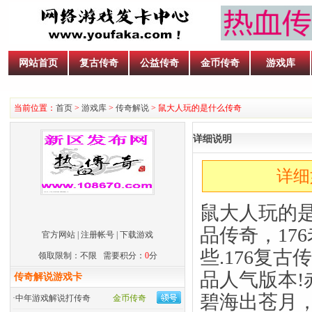
网站首页
复古传奇
公益传奇
金币传奇
游戏库
当前位置：
首页
>
游戏库
>
传奇解说
> 鼠大人玩的是什么传奇
详细说明
详细
鼠大人玩的是
品传奇，17
官方网站
|
注册帐号
|
下载游戏
些.176复古
领取限制：不限 需要积分：
0
分
品人气版本!
传奇解说游戏卡
碧海出苍月
·
中年游戏解说打传奇
金币传奇