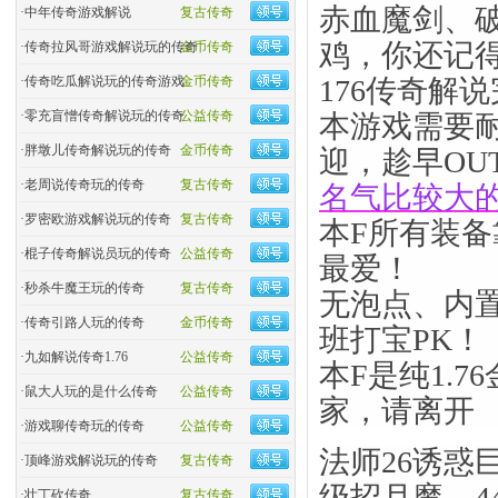
赤血魔剑、
·
中年传奇游戏解说
复古传奇
鸡，你还记
·
传奇拉风哥游戏解说玩的传奇
金币传奇
·
传奇吃瓜解说玩的传奇游戏
金币传奇
176传奇解
·
零充盲憎传奇解说玩的传奇
公益传奇
本游戏需要
·
胖墩儿传奇解说玩的传奇
金币传奇
迎，趁早OU
·
老周说传奇玩的传奇
复古传奇
名气比较大
·
罗密欧游戏解说玩的传奇
复古传奇
本F所有装
·
棍子传奇解说员玩的传奇
公益传奇
最爱！
·
秒杀牛魔王玩的传奇
复古传奇
无泡点、内
·
传奇引路人玩的传奇
金币传奇
班打宝PK！
·
九如解说传奇1.76
公益传奇
本F是纯1.
·
鼠大人玩的是什么传奇
公益传奇
家，请离开
·
游戏聊传奇玩的传奇
公益传奇
法师26诱惑
·
顶峰游戏解说玩的传奇
复古传奇
级招月魔，4
·
壮丁砍传奇
复古传奇