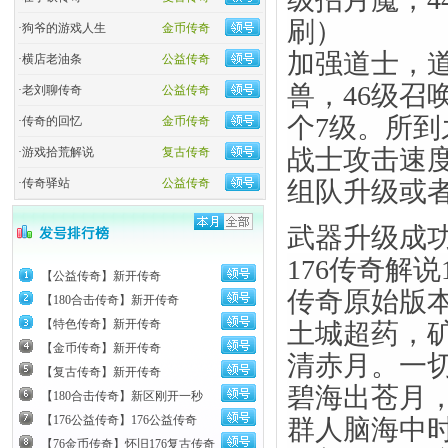
刷）
·
狗爷的游戏人生
金币传奇
加强道士，道
·
横店老油条
公益传奇
兽，46级召
·
老刘聊传奇
公益传奇
个7级。所
·
传奇的回忆
金币传奇
战士攻击速
·
游戏拾荒解说
复古传奇
·
传奇驿站
公益传奇
组队升级或
武器升级成
176传奇解说
【公益传奇】新开传奇
传奇原始版
【180合击传奇】新开传奇
【特色传奇】新开传奇
土城超药，
【金币传奇】新开传奇
清赤月。一
【复古传奇】新开传奇
碧海出苍月
【180合击传奇】新区刚开一秒
【176公益传奇】176公益传奇
群人脑海中
【76金币传奇】怀旧176复古传奇