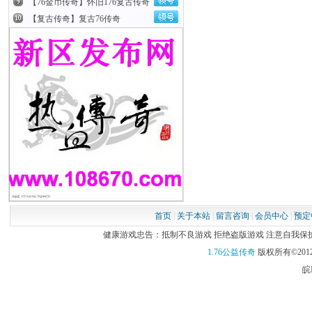
了运营方式和
【76金币传奇】怀旧176复古传奇
落。
【复古传奇】复古76传奇
到了今天，国
一种类型的游
多么的激烈。
真正的老传奇
什么是老传奇
传奇，即1.1
氪金时代了，从
首页
|
关于本站
|
留言咨询
|
会员中心
|
预定
健康游戏忠告：抵制不良游戏 拒绝盗版游戏 注意自我保护 谨
1.76公益传奇
版权所有©2012
骨灰级玩家对
皖I
奇被玩家奉为传
传奇，可见大