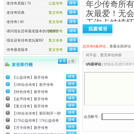
年少传奇所
·
老传奇原版1.76
公益传奇
灰最爱！无
·
老传奇经典
复古传奇
无泡点纯情
·
老传奇1.80
复古传奇
上班族，上班
·
请问现在还有最老版本的传奇吗?
复古传奇
01年传奇被
·
现在还有传奇老玩家吗!
复古传奇
总共有0条评论，
查看全部评论
传奇就火了起
·
传奇最老版本
复古传奇
对不起，暂无评论内容
起国内便进入
‖内容评论
(登陆会员进行评价
为了满足玩家
【公益传奇】新开传奇
【180合击传奇】新开传奇
新。于是传奇
【特色传奇】新开传奇
高涨。两年时
【金币传奇】新开传奇
电脑数量也不
【复古传奇】新开传奇
【180合击传奇】新区刚开一秒
会员帐号：
【176公益传奇】176公益传奇
不过传奇也似
【月卡传奇】新开传奇