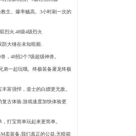
终极教主。爆率贼高。3小时刷一次的
烈火.48级4级烈火
双防大锤在未知暗殿.
神兽，48招2个7级超级神兽。
兄弟一起玩哦。终极装备屠龙终极
宝丰富强悍，道士的白嫖更无敌。
复古体验.游戏速度加快体验更
单，打宝简单玩起来更简单。
M卖装备.我们真正的公益.无暗箱