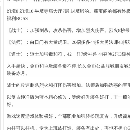
幻境8 幻境10 牛魔寺庙大厅7层 封魔殿的。藏宝阁的都有
福利BOSS
【战士】：加强刺杀。攻杀伤害。增加烈火伤害。烈火8秒带双
【法师】：白日门有大量虎卫。26招多多44招大勇法师48招
【道士】：道士加强毒和符，42一只7级神兽 44召唤2只3级
入手超快，金币和垃圾装备爆不停.长久金币公益服喊朋友喊
装备赤月。
战士的攻速刺杀烈火和打怪伤害增加。法师盾加强诱惑的宝
以复古纯净版为蓝本精心修改，等级好升装备好打，非一般的
好。
游戏速度游戏体验极好，全部职业加强轻松玩复古，升级简
内挂可以挂机，专为上班族打造。装备有出处，再也不担心G