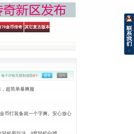
170金币传奇
其它复古版本
每个IP每天限制领取
0
个
服，超简单暴爽服
打金币打装备就一个字爽。安心放心
版本轻松新玩法。9套轻松白嫖