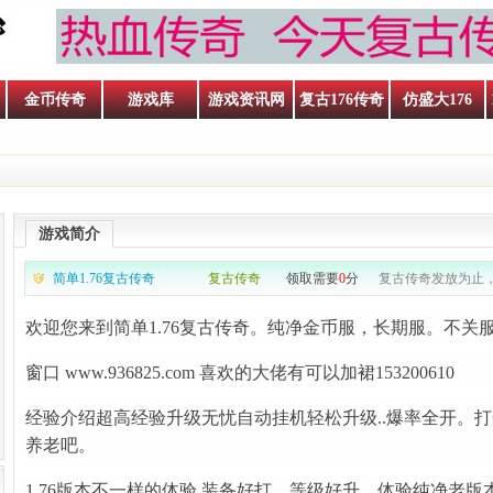
金币传奇
游戏库
游戏资讯网
复古176传奇
仿盛大176
游戏简介
简单1.76复古传奇
复古传奇
领取需要
0
分
复古传奇发放为止，
欢迎您来到简单1.76复古传奇。纯净金币服，长期服。不关
窗口
www.936825.com
喜欢的大佬有可以加裙153200610
经验介绍超高经验升级无忧自动挂机轻松升级..爆率全开。
养老吧。
1.76版本不一样的体验.装备好打。等级好升。体验纯净老