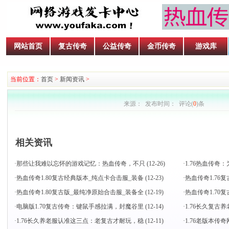
网站首页
复古传奇
公益传奇
金币传奇
游戏库
当前位置：
首页
>
新闻资讯
>
来源： 发布时间： 评论(
0
)条
相关资讯
·
那些让我难以忘怀的游戏记忆：热血传奇，不只
(12-26)
·
1.76热血传
·
热血传奇1.80复古经典版本_纯点卡合击服_装备
(12-23)
·
热血传奇1.76
·
热血传奇1.80复古版_最纯净原始合击服_装备全
(12-19)
·
热血传奇1.7
·
电脑版1.70复古传奇：键鼠手感拉满，封魔谷里
(12-14)
·
1.76长久复古
·
1.76长久养老服认准这三点：老复古才耐玩，稳
(12-11)
·
1.76老版本