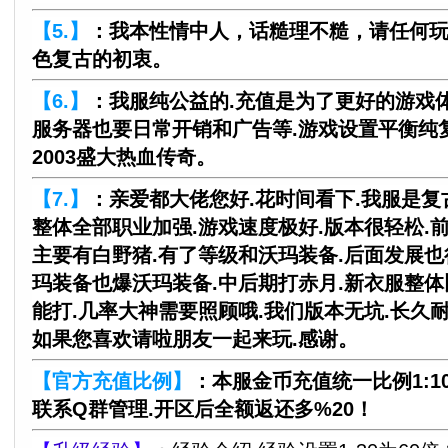
【5.】
：我本性情中人，话糙理不糙，请任何
色复古的初衷。
【6.】
：我服纯公益的.充值是为了更好的游戏体
服务器也要日常开销和广告等.游戏设置平衡纯复
2003盛大热血传奇。
【7.】
：亲爱都大佬您好.花时间看下.我服是复
整体全部职业加强.游戏速度极好.版本很轻松.前
主要有白野猪.有了等级和沃玛装备.后面发展也
玛装备也爆沃玛装备.中后期打赤月.新衣服整体
能打.几率大神需要照顾哦.我们版本无坑.长久耐
如果您喜欢请啦朋友一起来玩.感谢。
【官方充值比例】
：本服金币充值统一比例1:10
联系Q群管理.开区后全额返还多%20！