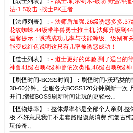
【战士列表】：
- 战士:刺杀剑术-破防 野蛮冲
法-1.5攻击 -战士PK王者
【法师列表】：
- 法师盾加强.26级诱惑多多.3
花纹蜘蛛.44级带半兽勇士推土机.法师升级到4
温馨提示：诱惑成功几率与技能等级、级别有关
能变成红色说明这只有几率被诱惑成功！
【道士列表】：
- 道士更好的体验.到了适当的等
神兽41级召唤4级神兽依次类推.46级召唤9级神兽！
【刷怪时间-BOSS时间】：刷怪时间-沃玛类的怪
30-60分钟。全服各大BOSS120分钟刷新一次
开门.缩短BOSS刷新时间让玩的更轻松.。
【怪物爆率】：整体爆率都是全部个人亲测.整
极.不好意思我们不走套路服隐藏消费.纯复古
玩传奇.。