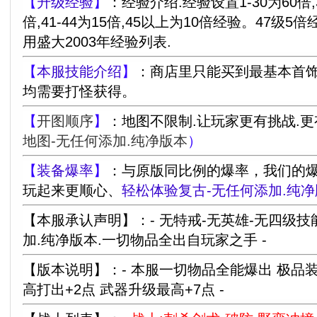
【
升级经验
】
：经验介绍.经验设置1-30为60倍,31
倍,41-44为15倍,45以上为10倍经验。47级5
用盛大2003年经验列表.
【
本服技能介绍
】
：商店里只能买到最基本首
均需要打怪获得。
【
开图顺序
】
：地图不限制.让玩家更有挑战.
地图-无任何添加.纯净版本
）
【
装备爆率
】
：与原版同比例的爆率，我们的
玩起来更顺心、
轻松体验复古-无任何添加.纯
【本服承认声明】：- 无特戒-无英雄-无四级
加.纯净版本.一切物品全出自玩家之手 -
【版本说明】：- 本服一切物品全能爆出 极品装
高打出+2点 武器升级最高+7点 -