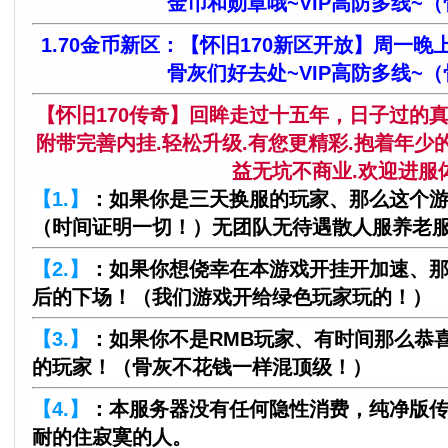
金币和勋章哦~VIP高防多线~
1.70金币新区：【怀旧170新区开放】周一晚
骨灰们好去处~VIP高防多线~
【怀旧170传奇】回眸走过十五年，日子过的
附带完善内挂.轻松升级.有您更精彩.抱着年
益无坑不商业.欢迎进服
【1.】
：如果你是三天换服的玩家、那么这个
（时间证明一切！）无团队无待遇散人服养老
【2.】
：如果你想侥幸在本游戏开挂开加速、
后的下场！（我们游戏开给绿色玩家玩的！）
【3.】
：如果你不是RMB玩家、有时间那么恭
的玩家！（骨灰不花钱一样混顶级！）
【4.】
：本服务器没有任何隐性消费，纯净版
耐的住寂寞的人。