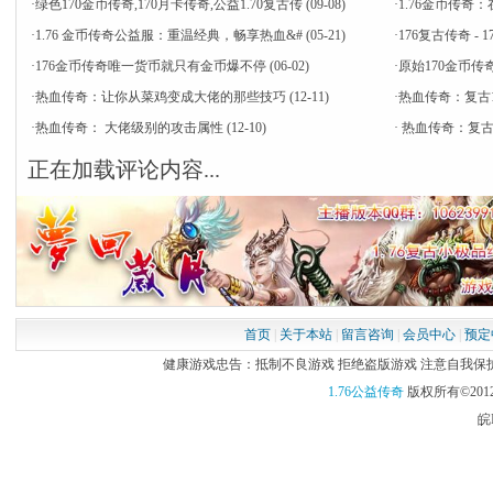
·
绿色170金币传奇,170月卡传奇,公益1.70复古传
(09-08)
·
​1.76金币传
·
1.76 金币传奇公益服：重温经典，畅享热血&#
(05-21)
·
176复古传奇 - 
·
176金币传奇唯一货币就只有金币爆不停
(06-02)
·
原始170金币传奇
·
热血传奇：让你从菜鸡变成大佬的那些技巧
(12-11)
·
热血传奇：复古
·
热血传奇： 大佬级别的攻击属性
(12-10)
·
热血传奇：复古
正在加载评论内容...
首页
|
关于本站
|
留言咨询
|
会员中心
|
预定
健康游戏忠告：抵制不良游戏 拒绝盗版游戏 注意自我保护 谨
1.76公益传奇
版权所有©2012
皖I