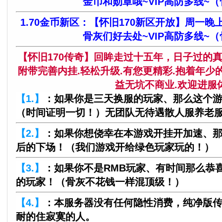
金币和勋章哦~VIP高防多线~
1.70金币新区：【怀旧170新区开放】周一晚
骨灰们好去处~VIP高防多线~
【怀旧170传奇】回眸走过十五年，日子过的
附带完善内挂.轻松升级.有您更精彩.抱着年
益无坑不商业.欢迎进服
【1.】
：如果你是三天换服的玩家、那么这个
（时间证明一切！）无团队无待遇散人服养老
【2.】
：如果你想侥幸在本游戏开挂开加速、
后的下场！（我们游戏开给绿色玩家玩的！）
【3.】
：如果你不是RMB玩家、有时间那么恭
的玩家！（骨灰不花钱一样混顶级！）
【4.】
：本服务器没有任何隐性消费，纯净版
耐的住寂寞的人。