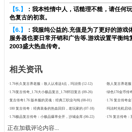
【5.】
：我本性情中人，话糙理不糙，请任何
色复古的初衷。
【6.】
：我服纯公益的.充值是为了更好的游戏体
服务器也要日常开销和广告等.游戏设置平衡纯复
2003盛大热血传奇。
相关资讯
·
1.76长久复古养老服：散人认准这4点，玛法情
(12-12)
·
散人复古养老服：
·
1.76复古传奇_1.76大小极品复古_1.76怀旧复古
(09-26)
·
绿色170金币传奇
·
复古传奇1.76 版本服的灵魂：经典三职业与纯
(08-01)
·
1.76 复古传
·
180 复古传奇：经典装备的热血回归，老玩家的
(07-18)
·
​玛法时光机启动
·
1.76极品复古传奇：小极品爆率全开，沙城金库
(06-22)
·
176 复古传奇
正在加载评论内容...