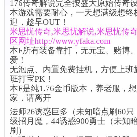
176传奇解说完全按盛大原始传奇
本游戏需要耐心，一天想满级想终
迎，趁早OUT！
米思忧传奇,米思忧解说,米思忧传
区
网址
http://www.yfaka.com
本F所有装备靠打，无元宝、赌博
爱！
无泡点、内置免费挂机，方便上班
班打宝PK！
本F是纯1.76金币版本，养老服，
家，请离开
法师26诱惑巨多（未知暗点刷60只
级招月魔，44诱惑900勇士（未知
刷）