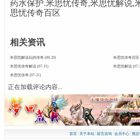
药水保护.米思忧传奇,米思忧解说,
思忧传奇百区
相关资讯
·
米思忧解说玩的传奇
(09-29)
·
米思忧传奇百区
·
米思忧传奇解说
(07-31)
·
米思忧解说
(07-
·
米思忧传奇
(07-31)
正在加载评论内容...
首页
|
关于本站
|
留言咨询
|
会员中心
|
预定