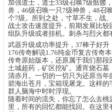
加强道士，道士33级召唤7级骷髅，
兽，46级召唤一只7级神兽，48召
个7级。所到之处，寸草不生，战
战士攻击速度提升，前期发展比较
组队升级或者挂机。刺杀与烈火都
武器升级成功率提升，37棒子好
176传奇解说1.76纯金币复古传奇本
传奇原始版本，还原属于我们那段
土城超药，矿区挖矿。通宵烧石墓
清赤月。一切的一切只为还原当年
碧海出苍月，宝箱现屠龙。这样的
群人脑海中时时浮现。
随着时间的流失，你忘了怎么去桃
里，所有的回忆都能找回。在这里