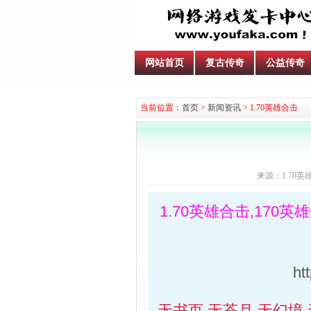
网站首页
复古传奇
公益传奇
当前位置：
首页
>
新闻资讯
> 1.70英雄合击
来源：1.70英雄合
1.70英雄合击,170
ht
无书页 无苍月 无幻境