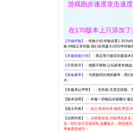
游戏跑步速度攻击速度
在170版本上只添加了
【
升级经验
】
：经验介绍.经验设置1-30为60倍
验.49级正常经验.我们采用盛大2003年经验
【
本服技能介绍
】
：商店里只能买到最基本
【
开图顺序
】
：地图不限制.让玩家更有挑战
【
装备爆率
】
：与原版同比例的爆率，我们
本。
【本服承认声明】：- 无特戒-无变态技能、
【版本说明】：- 本服一切物品全能爆出 极品
【战士列表】：
- 战士:刺杀剑术-破防 野蛮
【法师列表】：
- 法师盾加强.26级诱惑多多
后一切打金打宝超轻松.温馨提示：诱惑成功
率被诱惑成功！