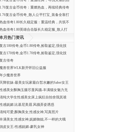
1.76复古金币传奇：重温经典，寻找失落的热
1.76复古金币传奇：重燃热血，再续经典传奇
1.76复古金币传奇_散人公平打宝_装备全靠打
热血传奇1.80长久稳定服：重温经典，共筑不
热血传奇1.80英雄合击版长久稳定服_散人打
本月热门资讯
复古180传奇,金币1.80传奇,捡取鉴定,强化技
复古170传奇,金币1.70传奇,捡取鉴定,强化技
复古传奇
魔兽世界WLK新开怀旧公益服
年少魔兽世界
天降软妹-最美女玩家最白皙水嫩的Saber女王
性感美女酥胸玉腿尽显风骚-丰满猫女魅力无
清纯大学生性感美女床上疯狂自拍舍我其谁
性感妩媚.比基尼美眉.风骚弄姿诱惑
清纯可爱,酥胸美女,性感女神,写真照片
丰满美女,性感女神,妩媚御姐,不一样的大哦
俏皮女王-性感妩媚-豪乳女神