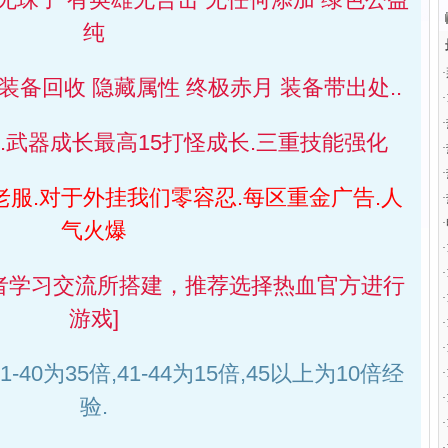
纯
·
 装备回收 隐藏属性 终极赤月 装备带出处..
·
·
.武器成长最高15打怪成长.三重技能强化
·
·
老服.对于外挂我们零容忍.每区重金广告.人
·
·
气火爆
·
·
者学习交流所搭建，推荐选择热血官方进行
·
游戏]
·
·
1-40为35倍,41-44为15倍,45以上为10倍经
·
·
验.
·