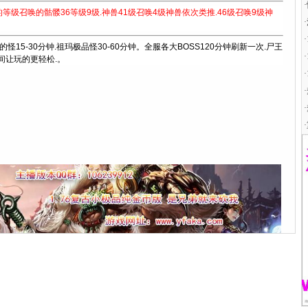
·
的等级召唤的骷髅36等级9级.神兽41级召唤4级神兽依次类推.46级召唤9级神
·
·
怪15-30分钟.祖玛极品怪30-60分钟。全服各大BOSS120分钟刷新一次.尸王
·
间让玩的更轻松.。
·
·
·
·