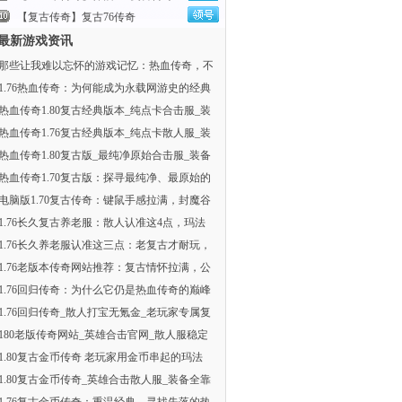
【复古传奇】复古76传奇
最新游戏资讯
那些让我难以忘怀的游戏记忆：热血传奇，不
1.76热血传奇：为何能成为永载网游史的经典
热血传奇1.80复古经典版本_纯点卡合击服_装
热血传奇1.76复古经典版本_纯点卡散人服_装
热血传奇1.80复古版_最纯净原始合击服_装备
热血传奇1.70复古版：探寻最纯净、最原始的
电脑版1.70复古传奇：键鼠手感拉满，封魔谷
1.76长久复古养老服：散人认准这4点，玛法
1.76长久养老服认准这三点：老复古才耐玩，
1.76老版本传奇网站推荐：复古情怀拉满，公
1.76回归传奇：为什么它仍是热血传奇的巅峰
1.76回归传奇_散人打宝无氪金_老玩家专属复
180老版传奇网站_英雄合击官网_散人服稳定
1.80复古金币传奇 老玩家用金币串起的玛法
1.80复古金币传奇_英雄合击散人服_装备全靠