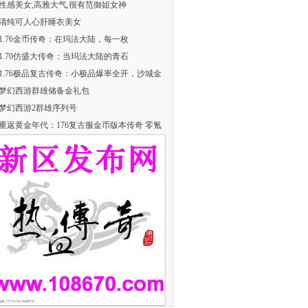
性感美女,高雅大气,很有范御姐女神
清纯可人心肝睡衣美女
​1.76金币传奇：在玛法大陆，每一枚
​1.70仿盛大传奇：当玛法大陆的青石
1.76极品复古传奇：小极品爆率全开，沙城金
梦幻西游群雄储备金礼包
梦幻西游2群雄序列号
重返黄金年代：176复古服金币版本传奇 零氪