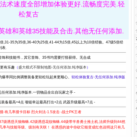
·
法术速度全部增加体验更好.流畅度完美.轻
·
松复古
·
·
英雄和英雄35技能及合击.其他无任何添加.
·
,31-35为35倍,36-40为25倍,41-44为15倍,45以上为10倍经验。47级5倍经
·
列表.
·
首饰和技能书，其它首饰、35书均需要打怪获得。无合成
·
.更有乐趣
（
盛大模式不限制地图-无任何添加.纯净版本
）
·
的爆率同比例调整装备更轻松玩起来更顺心、
轻松体验复古-无任何添加.纯净版
·
·
无任何添加.纯净版本.一切物品全出自玩家之手 -
·
·
装备最高+4点 项链幸运最高打出+2点 武器升级最高+7点 -
·
冲撞-有几率撞卡目标 烈火剑法-1.5攻击 -战士PK王者
·
.37级诱惑天狼蜘蛛.42级诱惑花纹蜘蛛.44级带半兽勇士推土机.法师升级到44然
·
几率与技能等级、级别有关联！ 在诱惑的途中你砍它能变成红色说明这只有几
·