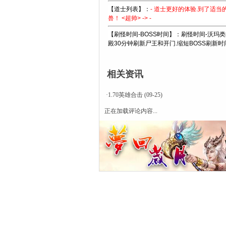
【道士列表】：
- 道士更好的体验.到了适当
兽！ <超帅> -> -
【刷怪时间-BOSS时间】：刷怪时间-沃玛类的
殿30分钟刷新尸王和开门.缩短BOSS刷新时
相关资讯
·
1.70英雄合击
(09-25)
正在加载评论内容...