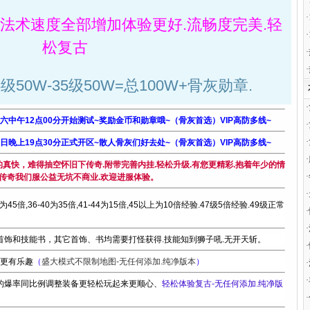
·
·
法术速度全部增加体验更好.流畅度完美.轻
·
松复古
·
·
50W-35级50W=总100W+骨灰勋章.
·
周六中午12点00分开始测试~奖励金币和勋章哦~（骨灰首选）VIP高防多线~
·
·
周日晚上19点30分正式开区~散人骨灰们好去处~（骨灰首选）VIP高防多线~
·
的真快，难得抽空怀旧下传奇.附带完善内挂.轻松升级.有您更精彩.抱着年少的情
·
传奇我们服公益无坑不商业.欢迎进服体验。
·
5为45倍,36-40为35倍,41-44为15倍,45以上为10倍经验.47级5倍经验.49级正常
·
·
首饰和技能书，其它首饰、书均需要打怪获得.技能知到狮子吼.无开天斩。
·
.更有乐趣
（
盛大模式不限制地图-无任何添加.纯净版本
）
·
·
的爆率同比例调整装备更轻松玩起来更顺心、
轻松体验复古-无任何添加.纯净版
·