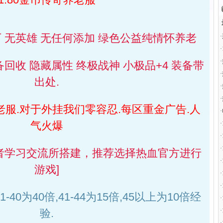
下 无英雄 无任何添加 绿色公益纯情怀养老
·
·
·
备回收 隐藏属性 终极战神 小极品+4 装备带
·
出处.
·
·
老服.对于外挂我们零容忍.每区重金广告.人
·
气火爆
·
·
·
者学习交流所搭建，推荐选择热血官方进行
·
游戏]
·
·
1-40为40倍,41-44为15倍,45以上为10倍经
·
验.
·