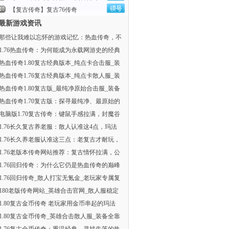
【复古传奇】复古76传奇
最新游戏资讯
那些让我难以忘怀的游戏记忆：热血传奇，不
1.76热血传奇：为何能成为永载网游史的经典
热血传奇1.80复古经典版本_纯点卡合击服_装
热血传奇1.76复古经典版本_纯点卡散人服_装
热血传奇1.80复古版_最纯净原始合击服_装备
热血传奇1.70复古版：探寻最纯净、最原始的
电脑版1.70复古传奇：键鼠手感拉满，封魔谷
1.76长久复古养老服：散人认准这4点，玛法
1.76长久养老服认准这三点：老复古才耐玩，
1.76老版本传奇网站推荐：复古情怀拉满，公
1.76回归传奇：为什么它仍是热血传奇的巅峰
1.76回归传奇_散人打宝无氪金_老玩家专属复
180老版传奇网站_英雄合击官网_散人服稳定
1.80复古金币传奇 老玩家用金币串起的玛法
1.80复古金币传奇_英雄合击散人服_装备全靠