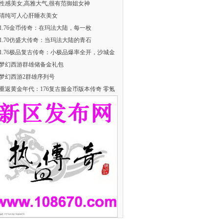
性感美女,高雅大气,很有范御姐女神
清纯可人心肝睡衣美女
​1.76金币传奇：在玛法大陆，每一枚
​1.70仿盛大传奇：当玛法大陆的青石
1.76极品复古传奇：小极品爆率全开，沙城金
梦幻西游群雄储备金礼包
梦幻西游2群雄序列号
重返黄金年代：176复古服金币版本传奇 零氪