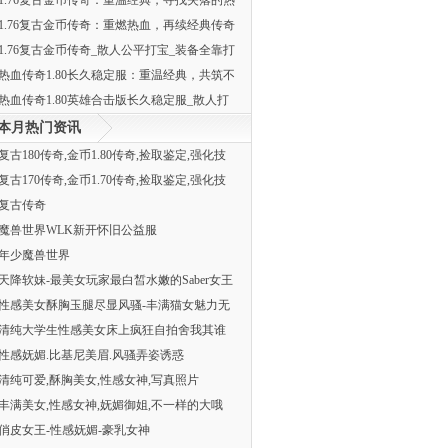
1.76复古金币传奇：重温经典，寻找失落的热
1.76复古金币传奇：重燃热血，再续经典传奇
1.76复古金币传奇_散人公平打宝_装备全靠打
热血传奇1.80长久稳定服：重温经典，共筑不
热血传奇1.80英雄合击版长久稳定服_散人打
本月热门资讯
复古180传奇,金币1.80传奇,捡取鉴定,强化技
复古170传奇,金币1.70传奇,捡取鉴定,强化技
复古传奇
魔兽世界WLK新开怀旧公益服
年少魔兽世界
天降软妹-最美女玩家最白皙水嫩的Saber女王
性感美女酥胸玉腿尽显风骚-丰满猫女魅力无
清纯大学生性感美女床上疯狂自拍舍我其谁
性感妩媚.比基尼美眉.风骚弄姿诱惑
清纯可爱,酥胸美女,性感女神,写真照片
丰满美女,性感女神,妩媚御姐,不一样的大哦
俏皮女王-性感妩媚-豪乳女神