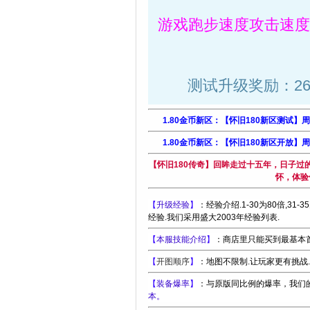
游戏跑步速度攻击速度
测试升级奖励：26级
1.80金币新区：【怀旧180新区测试】
1.80金币新区：【怀旧180新区开放】
【怀旧180传奇】回眸走过十五年，日子过
怀，体验
【
升级经验
】
：经验介绍.1-30为80倍,31-3
经验.我们采用盛大2003年经验列表.
【
本服技能介绍
】
：商店里只能买到最基本
【
开图顺序
】
：地图不限制.让玩家更有挑战
【
装备爆率
】
：与原版同比例的爆率，我们
本。