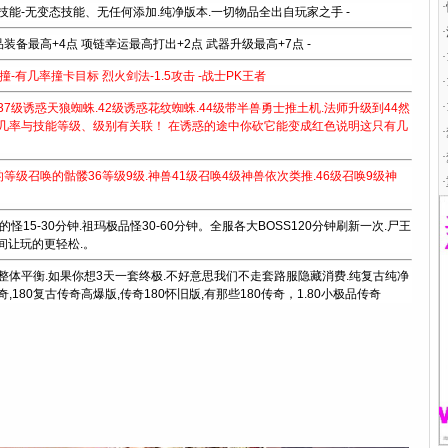
·
技能-无变态技能、无任何添加.纯净版本.一切物品全出自玩家之手 -
·
装备最高+4点 项链幸运最高打出+2点 武器升级最高+7点 -
·
冲撞-有几率撞卡目标 烈火剑法-1.5攻击 -战士PK王者
·
·
.37级诱惑天狼蜘蛛.42级诱惑花纹蜘蛛.44级带半兽勇士推土机.法师升级到44然
几率与技能等级、级别有关联！ 在诱惑的途中你砍它能变成红色说明这只有几
·
·
的等级召唤的骷髅36等级9级.神兽41级召唤4级神兽依次类推.46级召唤9级神
·
怪15-30分钟.祖玛极品怪30-60分钟。全服各大BOSS120分钟刷新一次.尸王
间让玩的更轻松.。
整体平衡.如果你想3天一套终极.不好意思我们不走套路服隐藏消费.纯复古纯净
,180复古传奇高爆版,传奇180怀旧版,有那些180传奇，1.80小极品传奇