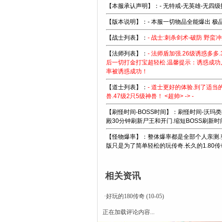
【本服承认声明】：- 无特戒-无英雄-无四级
【版本说明】：- 本服一切物品全能爆出 极品
【战士列表】：
- 战士:刺杀剑术-破防 野蛮
【法师列表】：
- 法师盾加强.26级诱惑多多
后一切打金打宝超轻松.温馨提示：诱惑成功
率被诱惑成功！
【道士列表】：
- 道士更好的体验.到了适当
兽.47级2只5级神兽！ <超帅> -> -
【刷怪时间-BOSS时间】：刷怪时间-沃玛类的
殿30分钟刷新尸王和开门.缩短BOSS刷新时
【怪物爆率】：整体爆率都是全部个人亲测.
版只是为了简单轻松的玩传奇.长久的1.80传奇
相关资讯
·
好玩的180传奇
(10-05)
正在加载评论内容...