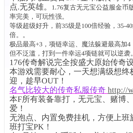
点.无英雄。
1.76复古无元宝公益服金
率完美，可玩性强。
等级超级好升，前35级是100倍经验，35-40
倍。。
极品最高+3，项链幸运、魔法躲避最高加
但不泛滥，打到一件幸运4项链就可以逆袭
176传奇解说完全按盛大原始传奇
本游戏需要耐心，一天想满级想终
迎，趁早OUT！
名气比较大的传奇私服传奇
http:/
本F所有装备靠打，无元宝、赌博
爱！
无泡点、内置免费挂机，方便上班
班打宝PK！