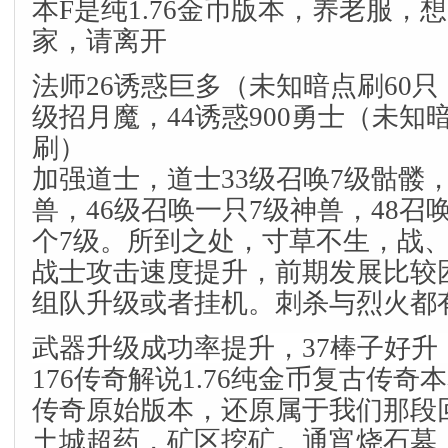
本F是纯1.76金币版本，养老服，
家，请离开
法师26诱惑巨多（未知暗点刷60只
级招月魔，44诱惑900勇士（未知
刷）
加强道士，道士33级召唤7级骷髅，
兽，46级召唤一只7级神兽，48召
个7级。所到之处，寸草不生，战
战士攻击速度提升，前期发展比较
组队升级或者挂机。刺杀与烈火都
武器升级成功率提升，37棒子好
176传奇解说1.76纯金币复古传奇本
传奇原始版本，还原属于我们那段
土城超药，矿区挖矿。通宵烧石墓