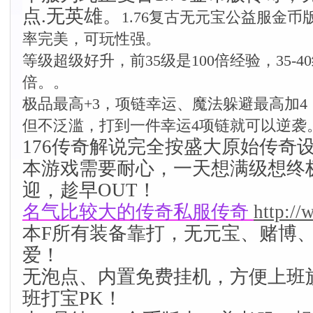
点.无英雄。
1.76复古无元宝公益服金
率完美，可玩性强。
等级超级好升，前35级是100倍经验，35-40
倍。。
极品最高+3，项链幸运、魔法躲避最高加
但不泛滥，打到一件幸运4项链就可以逆袭
176传奇解说完全按盛大原始传奇
本游戏需要耐心，一天想满级想终
迎，趁早OUT！
名气比较大的传奇私服传奇
http:/
本F所有装备靠打，无元宝、赌博
爱！
无泡点、内置免费挂机，方便上班
班打宝PK！