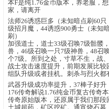
本F是纯1.76金币版本，养老服，
家，请离开
法师26诱惑巨多（未知暗点刷60只
级招月魔，44诱惑900勇士（未知
刷）
加强道士，道士33级召唤7级骷髅，
兽，46级召唤一只7级神兽，48召
个7级。所到之处，寸草不生，战
战士攻击速度提升，前期发展比较
组队升级或者挂机。刺杀与烈火都
武器升级成功率提升，37棒子好
176传奇解说1.76纯金币复古传奇本
传奇原始版本，还原属于我们那段
土城超药，矿区挖矿。通宵烧石墓