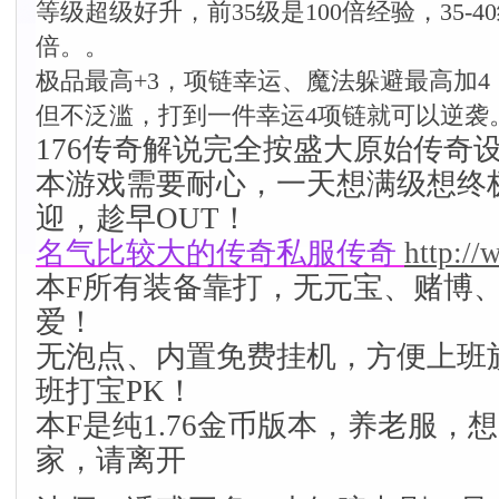
等级超级好升，前35级是100倍经验，35-40
倍。。
极品最高+3，项链幸运、魔法躲避最高加
但不泛滥，打到一件幸运4项链就可以逆袭
176传奇解说完全按盛大原始传奇
本游戏需要耐心，一天想满级想终
迎，趁早OUT！
名气比较大的传奇私服传奇
http:/
本F所有装备靠打，无元宝、赌博
爱！
无泡点、内置免费挂机，方便上班
班打宝PK！
本F是纯1.76金币版本，养老服，
家，请离开