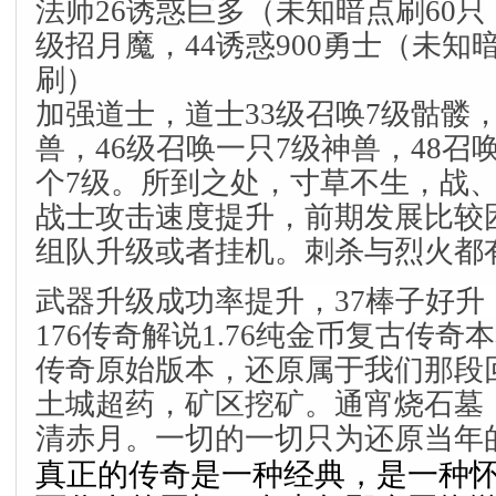
法师26诱惑巨多（未知暗点刷60只
级招月魔，44诱惑900勇士（未知
刷）
加强道士，道士33级召唤7级骷髅，
兽，46级召唤一只7级神兽，48召
个7级。所到之处，寸草不生，战
战士攻击速度提升，前期发展比较
组队升级或者挂机。刺杀与烈火都
武器升级成功率提升，37棒子好
176传奇解说1.76纯金币复古传奇本
传奇原始版本，还原属于我们那段
土城超药，矿区挖矿。通宵烧石墓
清赤月。一切的一切只为还原当年
真正的传奇是一种经典，是一种