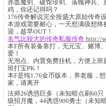
赤血魔剑、破馆珍剑、落魄神兵、
鸡，你还记得吗？
176传奇解说完全按盛大原始传奇
本游戏需要耐心，一天想满级想终
迎，趁早OUT！
名气比较大的传奇私服传奇
http:/
本F所有装备靠打，无元宝、赌博
爱！
无泡点、内置免费挂机，方便上班
班打宝PK！
本F是纯1.76金币版本，养老服，
家，请离开
法师26诱惑巨多（未知暗点刷60只
级招月魔，44诱惑900勇士（未知