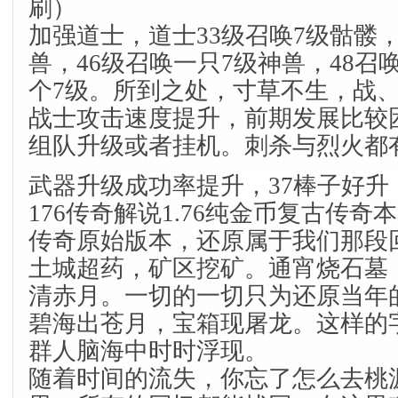
刷）
加强道士，道士33级召唤7级骷髅，
兽，46级召唤一只7级神兽，48召
个7级。所到之处，寸草不生，战
战士攻击速度提升，前期发展比较
组队升级或者挂机。刺杀与烈火都
武器升级成功率提升，37棒子好
176传奇解说1.76纯金币复古传奇本
传奇原始版本，还原属于我们那段
土城超药，矿区挖矿。通宵烧石墓
清赤月。一切的一切只为还原当年
碧海出苍月，宝箱现屠龙。这样的
群人脑海中时时浮现。
随着时间的流失，你忘了怎么去桃