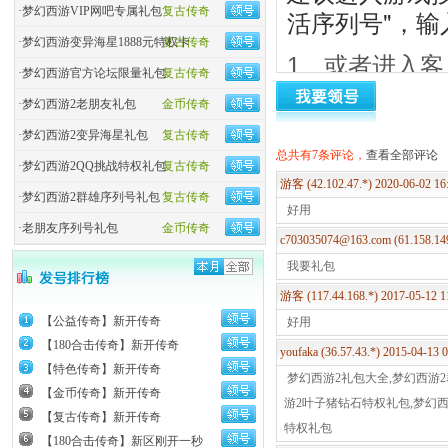
·
梦幻西游VIP网吧专属礼包
复古传奇
活序列号"，
·
梦幻西游变异海星1888元特权卡
复古传奇
1、或者进入客户
·
梦幻西游官方论坛限量礼包
复古传奇
固定 NPC“ 
·
梦幻西游2老朋友礼包
金币传奇
·
梦幻西游2变异海星礼包
复古传奇
总共有7条评论，
查看全部评论
·
梦幻西游2QQ挑战特权礼包
复古传奇
游客 (42.102.47.*) 2020-06-02 1
·
梦幻西游2群雄序列号礼包
复古传奇
好用
·
老朋友序列号礼包
金币传奇
c703035074@163.com (61.158.14
我要礼包
游客 (117.44.168.*) 2017-05-12 
【公益传奇】新开传奇
好用
【180合击传奇】新开传奇
youfaka (36.57.43.*) 2015-04-13
2、在弹出的
【特色传奇】新开传奇
梦幻西游2礼包大全,梦幻西游2
老朋友序列号”
【金币传奇】新开传奇
游2叶子猪钻石特权礼包,梦幻西
【复古传奇】新开传奇
特权礼包
【180合击传奇】新区刚开一秒