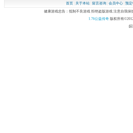
首页
|
关于本站
|
留言咨询
|
会员中心
|
预定
健康游戏忠告：抵制不良游戏 拒绝盗版游戏 注意自我保护 谨
1.76公益传奇
版权所有©2012
皖I
梦幻西游2老
绍？
玩家激活成功后
包，礼包中包
（1）一次性
（2）加成奖
双倍时间影响的
级（3小时），6
时），大于等于
（3）免费游
（4）随机给
（5）一定量的