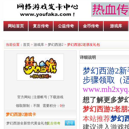
网站首页
复古传奇
公益传奇
金币传奇
游戏库
当前位置：
首页
>
游戏库
>
梦幻西游2
> 梦幻西游2老朋友礼包
详细说明
梦幻西游2
步骤领取（适
www.mh2xyq
官方网站
|
注册帐号
|
下载游戏
想了解更多梦
领取限制：不限 需要积分：
0
分
梦幻西游2老
梦幻西游2游戏卡
本站推荐
梦幻
·
梦幻西游全新世代黄金礼包
复古传奇
建议进入游戏按“