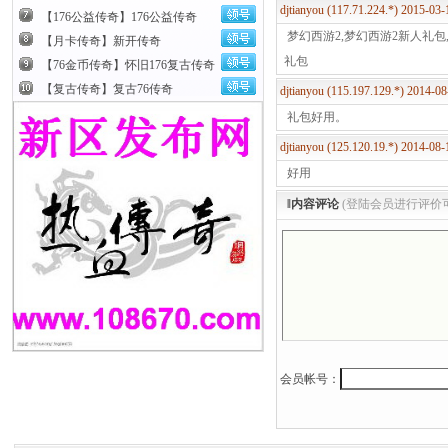
djtianyou (117.71.224.*) 2015-0
【176公益传奇】176公益传奇
梦幻西游2,梦幻西游2新人礼包
【月卡传奇】新开传奇
礼包
【76金币传奇】怀旧176复古传奇
【复古传奇】复古76传奇
djtianyou (115.197.129.*) 2014-
礼包好用。
djtianyou (125.120.19.*) 2014-0
领取方式：进入
好用
登记员 ”选择“
‖内容评论
(登陆会员进行评价
礼包”奖励。
礼包内容
0级
临时属性符+2
会员帐号：
10级
1W经验
15级
1.5W经验
20级
2W经验