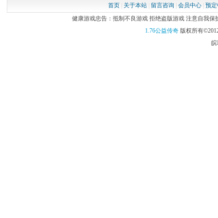
首页
|
关于本站
|
留言咨询
|
会员中心
|
预定
30级
10W经验
健康游戏忠告：抵制不良游戏 拒绝盗版游戏 注意自我保护 谨
40级
等级*等级*10
1.76公益传奇
版权所有©2012
45级
等级*等级*10
皖I
50级
中级回梦丹2
52级
等级*等级*60
54级
等级*等级*60
56级
等级*等级*60
58级
等级*等级*60
60级
等级*等级*60