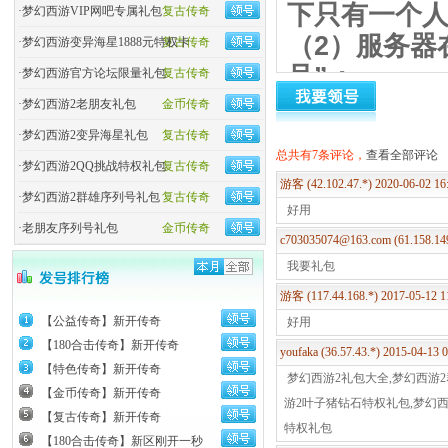
下只有一个
·
梦幻西游VIP网吧专属礼包
复古传奇
（2）服务器
·
梦幻西游变异海星1888元特权卡
复古传奇
号”；
·
梦幻西游官方论坛限量礼包
复古传奇
（3）每个序
·
梦幻西游2老朋友礼包
金币传奇
号作废，不
·
梦幻西游2变异海星礼包
复古传奇
总共有7条评论，
查看全部评论
进入游戏后
·
梦幻西游2QQ挑战特权礼包
复古传奇
游客 (42.102.47.*) 2020-06-02 1
2、激活步骤
·
梦幻西游2群雄序列号礼包
复古传奇
好用
打开梦幻客
·
老朋友序列号礼包
金币传奇
c703035074@163.com (61.158.14
面，点击“创
我要礼包
列号后按“确
游客 (117.44.168.*) 2017-05-12 
【公益传奇】新开传奇
好用
【180合击传奇】新开传奇
youfaka (36.57.43.*) 2015-04-13
【特色传奇】新开传奇
梦幻西游2礼包大全,梦幻西游2
【金币传奇】新开传奇
游2叶子猪钻石特权礼包,梦幻西
【复古传奇】新开传奇
特权礼包
【180合击传奇】新区刚开一秒