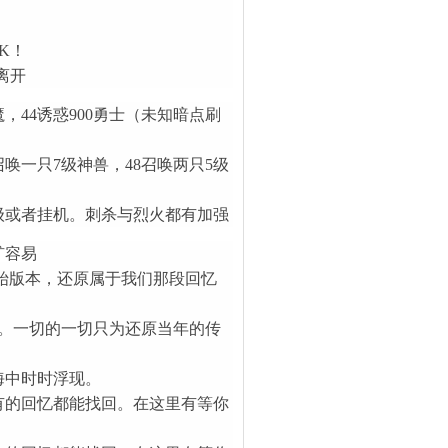
K！
离开
，44诱惑900勇士（未知暗点刷
召唤一只7级神兽，48召唤两只5级
级或者挂机。刺杀与烈火都有加强
矿容易
奇原始版本，还原属于我们那段回忆
。一切的一切只为还原当年的传
海中时时浮现。
有的回忆都能找回。在这里有等你