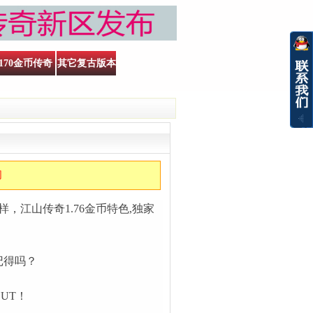
170金币传奇
其它复古版本
网
，江山传奇1.76金币特色,独家
记得吗？
UT！