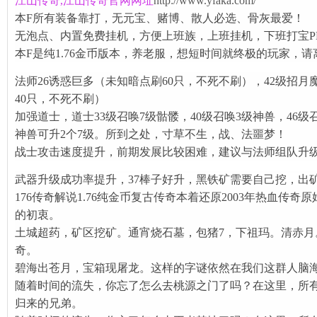
江山传奇,江山传奇官网
网址
http://www.yfaka.com/
本F所有装备靠打，无元宝、赌博、散人必选、骨灰最爱！
无泡点、内置免费挂机，方便上班族，上班挂机，下班打宝P
本F是纯1.76金币版本，养老服，想短时间就终极的玩家，请
法师26诱惑巨多（未知暗点刷60只，不死不刷），42级招月魔
40只，不死不刷）
加强道士，道士33级召唤7级骷髅，40级召唤3级神兽，46级
神兽可升2个7级。所到之处，寸草不生，战、法噩梦！
战士攻击速度提升，前期发展比较困难，建议与法师组队升
武器升级成功率提升，37棒子好升，黑铁矿需要自己挖，出
176传奇解说1.76纯金币复古传奇本着还原2003年热血传
的初衷。
土城超药，矿区挖矿。通宵烧石墓，包猪7，下祖玛。清赤月
奇。
碧海出苍月，宝箱现屠龙。这样的字谜依然在我们这群人脑
随着时间的流失，你忘了怎么去桃源之门了吗？在这里，所
归来的兄弟。