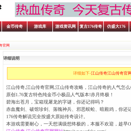
金币传奇
游戏库
游戏资讯网
复古176传奇
仿盛大176
传奇官网
详细说明
详细如下-
江山传奇江山传奇官
江山传奇,江山传奇官网,江山传奇攻略，江山传奇的人气怎么样
原创1.76复古特色纯金币小极品人气版本!赤月终极！
碧海出苍月，宝箱现屠龙的字谜，你还记得吗？
赤血魔剑、破馆珍剑、落魄神兵、邪恶蜈蚣、暗殿鸡，你还
176传奇解说完全按盛大原始传奇设计。
本游戏需要耐心，一天想满级想终极的，本服不欢迎，趁早O