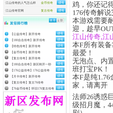
鸡，你还记
·
江山传奇的人气怎么样
金币传奇
176传奇解
·
江山传奇官网
复古传奇
本游戏需要
迎，趁早OU
【公益传奇】新开传奇
江山传奇,江
【180合击传奇】新开传奇
本F所有装
【特色传奇】新开传奇
最爱！
【金币传奇】新开传奇
【复古传奇】新开传奇
无泡点、内
【180合击传奇】新区刚开一秒
班打宝PK！
【176公益传奇】176公益传奇
本F是纯1.
【月卡传奇】新开传奇
【复古传奇】复古76传奇
家，请离开
【76金币传奇】怀旧176复古传奇
法师26诱惑
级招月魔，4
刷）