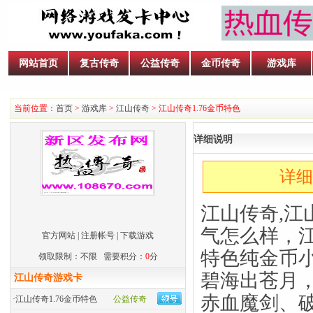
网站首页
复古传奇
公益传奇
金币传奇
游戏库
当前位置：
首页
>
游戏库
>
江山传奇
> 江山传奇1.76金币特色
详细说明
详细
江山传奇,江
气怎么样，江山
官方网站
|
注册帐号
|
下载游戏
特色纯金币
领取限制：不限 需要积分：
0
分
碧海出苍月
江山传奇游戏卡
赤血魔剑、
·
江山传奇1.76金币特色
公益传奇