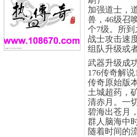
加强道士，道
兽，46级召
个7级。所
战士攻击速
组队升级或
武器升级成
176传奇解说
传奇原始版
土城超药，
清赤月。一
碧海出苍月
群人脑海中
随着时间的