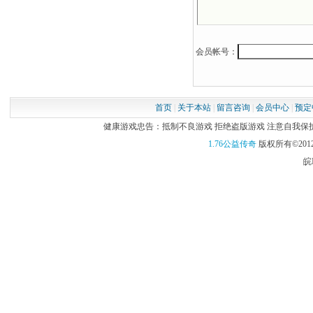
会员帐号：
首页
|
关于本站
|
留言咨询
|
会员中心
|
预定
健康游戏忠告：抵制不良游戏 拒绝盗版游戏 注意自我保护 谨
1.76公益传奇
版权所有©2012
皖I