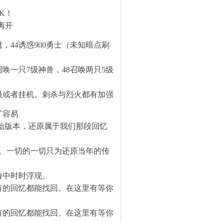
K！
离开
，44诱惑900勇士（未知暗点刷
召唤一只7级神兽，48召唤两只5级
级或者挂机。刺杀与烈火都有加强
矿容易
奇原始版本，还原属于我们那段回忆
。一切的一切只为还原当年的传
海中时时浮现。
有的回忆都能找回。在这里有等你
有的回忆都能找回。在这里有等你