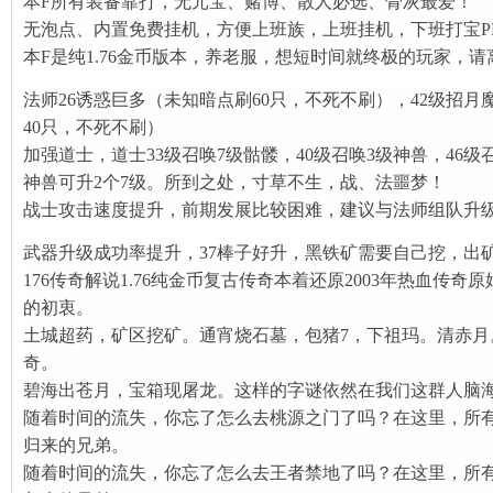
本F所有装备靠打，无元宝、赌博、散人必选、骨灰最爱！
无泡点、内置免费挂机，方便上班族，上班挂机，下班打宝P
本F是纯1.76金币版本，养老服，想短时间就终极的玩家，请
法师26诱惑巨多（未知暗点刷60只，不死不刷），42级招月魔
40只，不死不刷）
加强道士，道士33级召唤7级骷髅，40级召唤3级神兽，46级
神兽可升2个7级。所到之处，寸草不生，战、法噩梦！
战士攻击速度提升，前期发展比较困难，建议与法师组队升
武器升级成功率提升，37棒子好升，黑铁矿需要自己挖，出
176传奇解说1.76纯金币复古传奇本着还原2003年热血传
的初衷。
土城超药，矿区挖矿。通宵烧石墓，包猪7，下祖玛。清赤月
奇。
碧海出苍月，宝箱现屠龙。这样的字谜依然在我们这群人脑
随着时间的流失，你忘了怎么去桃源之门了吗？在这里，所
归来的兄弟。
随着时间的流失，你忘了怎么去王者禁地了吗？在这里，所