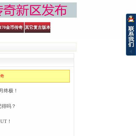
170金币传奇
其它复古版本
传奇
赤月终极！
记得吗？
UT！