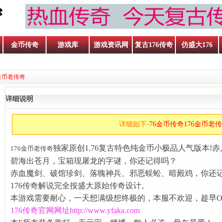
金币传奇
游戏库
游戏资讯网
复古176传奇
仿盛大176
6金币老传奇
详细说明
详细如下-
76金币传奇176金币老
独家原创1.76复古特色纯金币小极品人气版本!
176金币老传奇
碧海出苍月，宝箱现屠龙的字谜，你还记得吗？
赤血魔剑、破馆珍剑、落魄神兵、邪恶蜈蚣、暗殿鸡，你还
176传奇解说完全按盛大原始传奇设计。
本游戏需要耐心，一天想满级想终极的，本服不欢迎，趁早O
176传奇官网
网址
http://www.yfaka.com