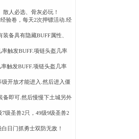
、散人必选、骨灰必玩！
经验卷，每天2次押镖活动.经
装备具有隐藏BUFF属性、
率触发BUFF.项链头盔几率
率触发BUFF.项链头盔几率
等级开放才能进入.然后进入僵
装备即可.然后慢慢下土城另外
7级7级圣兽2只，49级9级圣兽2
级白日门抓勇士双防无敌！