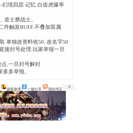
-幻境四层 记忆 白齿虎爆率
，道士磨战士。
二件触发BUFF.不叠加双属
 单独改资料收50. 改名字50
直接封号处理.玩家举报一旦
点.一旦封号解封
家多多举报。
0
搜狐微博
一键分享
我的淘宝