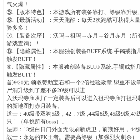
气火爆！
⑤.【版本特色】：本游戏所有装备靠打、等级靠升级
⑥.【最新活动】：天天跑酷：每天2次跑酷可获得大量
验多多！
⑦.【装备次序】：沃玛→祖玛→赤月→谷月赤月（所有
游戏查询）！
⑧.【隐藏属性】：本服独创装备BUFF系统.手镯戒指几
触发BUFF！
⑨.【隐藏属性】：本服独创装备BUFF系统.手镯戒指几
触发BUFF！
首冲20元.领取赞助宝石和一个2倍经验勋章.盟重不设
尸洞升级到了差不多20级可以进
入沃玛寺庙.到了一定装备后可以进入祖玛寺庙打祖玛
的新地图打赤月装备。
道士：40级带双狗5级，42，7级 ,44级8级,45级9级,4
只！（单挑所有boss）。
法师：13级白日门外面无限刷新虎卫，前期好用，44
战士：永远的PK王者。需要高等级（加强烈火刺杀）