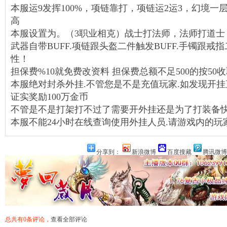
本服运9发挥100%，项链靠打，项链运2运3，幻境一层
高
本服设置为。（3职业相克）战士打法师，法师打道士
武器自带BUFF.项链跟头盔二件触发BUFF.手镯跟戒指
性！
担保费%10就免费改资料 担保费总额不足500的按50收取
本服绝对封杀外挂.不管您是不是充值玩家.如发现开挂
证实奖励100万金币
不管是不是打架打不过了需要开外挂还是为了打装备快
本服不能24小时在线查询使用外挂人员.请游戏内的玩
分享到：
新浪微博
百度搜藏
腾讯微博
总共有0条评论，
查看全部评论