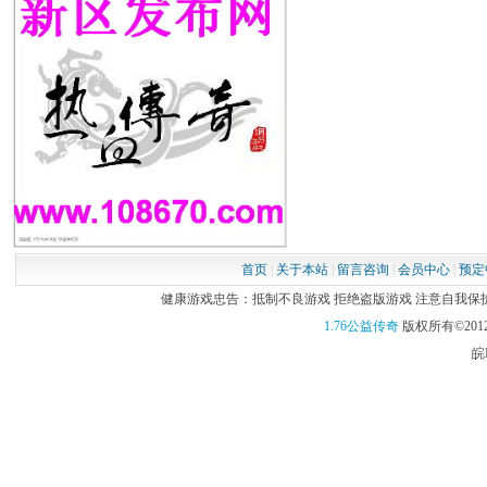
30分钟一次门
尸的同时别忘
3.战士可以继
的。有钱的大佬
僵尸和蜈蚣都
便。带狗的道
多说了。会玩的
打宝都很方便
首页
|
关于本站
|
留言咨询
|
会员中心
|
预定
健康游戏忠告：抵制不良游戏 拒绝盗版游戏 注意自我保护 谨
4. 法师。速
1.76公益传奇
版权所有©2012
是个需要手动
皖I
雷。可以带双倍
和战士不推荐
5.幻境1-6