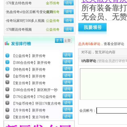
·
176复古特色传奇
金币传奇
所有装备靠
·
热血传奇sf合区后帐号变化规则
金币传奇
无会员、无
·
传奇玩家8l打100多人视频
公益传奇
无泡点纯情
·
176菌说传奇视频
公益传奇
上班族，上班
年游戏解说玩
总共有0条评论，
查看全部评论
对不起，暂无评论内容
1.出生给1
【公益传奇】新开传奇
‖内容评论
(登陆会员进行评价
择挂机自动打
【180合击传奇】新开传奇
【特色传奇】新开传奇
别忘记检点1
【金币传奇】新开传奇
【复古传奇】新开传奇
2. 之前捡过
【180合击传奇】新区刚开一秒
可以买中捆红
【176公益传奇】176公益传奇
王还可以打下3
【76金币传奇】怀旧176复古传奇
【月卡传奇】新开传奇
会员帐号：
王。。在僵尸可
【复古传奇】复古76传奇
基本上40左右