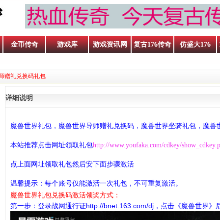
金币传奇
游戏库
游戏资讯网
复古176传奇
仿盛大176
导师赠礼兑换码礼包
详细说明
魔兽世界礼包，
魔兽世界导师赠礼兑换码，魔兽世界坐骑礼包，魔兽
本站推荐点击网址领取礼包
http://www.youfaka.com/cdkey/show_cdkey.
点上面网址领取礼包然后安下面步骤激活
温馨提示：每个账号仅能激活一次礼包，不可重复激活。
魔兽世界礼包兑换码激活领奖方式：
第一步：登录战网通行证
http://bnet.163.com/dj
，点击《魔兽世界》