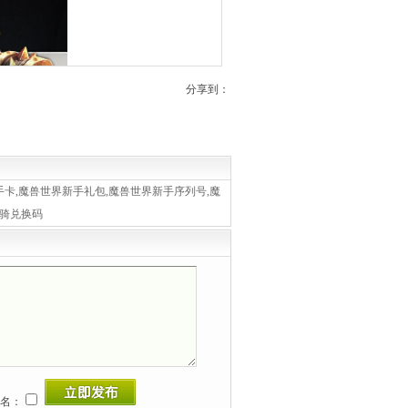
分享到：
手卡,魔兽世界新手礼包,魔兽世界新手序列号,魔
坐骑兑换码
写角色名；
名：