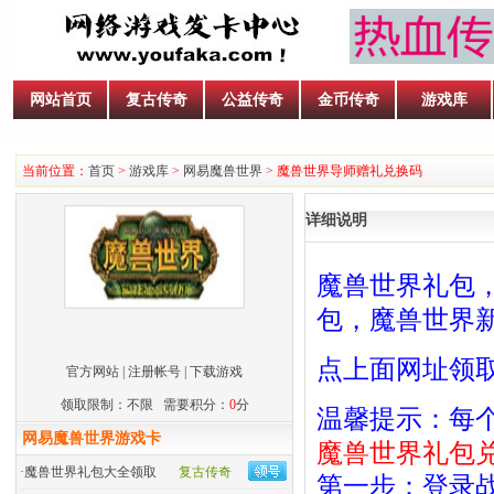
网站首页
复古传奇
公益传奇
金币传奇
游戏库
当前位置：
首页
>
游戏库
>
网易魔兽世界
> 魔兽世界导师赠礼兑换码
详细说明
魔兽世界礼包
包，魔兽世界
点上面网址领
官方网站
|
注册帐号
| 下载游戏
领取限制：不限 需要积分：
0
分
温馨提示：每
网易魔兽世界游戏卡
魔兽世界礼包
·
魔兽世界礼包大全领取
复古传奇
第一步：登录