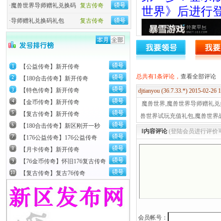
·
魔兽世界导师赠礼兑换码
复古传奇
世界》后进行
·
导师赠礼兑换码礼包
复古传奇
【公益传奇】新开传奇
总共有1条评论，
查看全部评论
【180合击传奇】新开传奇
【特色传奇】新开传奇
djtianyou (36.7.33.*) 2015-02-26
【金币传奇】新开传奇
魔兽世界,魔兽世界导师赠礼兑
【复古传奇】新开传奇
兽世界试玩充值礼包,魔兽世界
【180合击传奇】新区刚开一秒
‖内容评论
(登陆会员进行评价
【176公益传奇】176公益传奇
【月卡传奇】新开传奇
【76金币传奇】怀旧176复古传奇
【复古传奇】复古76传奇
第二步：输入
器，填写角色
会员帐号：