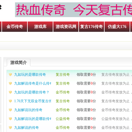
金币传奇
游戏库
游戏资讯网
复古176传奇
仿盛大176
游戏简介
九如玩的是哪款传奇
复古传奇
领取需要
0
分
复古传奇发放为止，
九如解说传奇是什么传奇
复古传奇
领取需要
0
分
复古传奇发放为止，
九如玩的是哪款传奇？
金币传奇
领取需要
0
分
金币传奇发放为止，
1.76天下无双金币复古传奇,1.76复古传奇,传奇私服
复古传奇
领取需要
0
分
复古传奇发放为止，
九如解说玩的传奇
金币传奇
领取需要
0
分
金币传奇发放为止，
九如解说玩的是哪款传奇
公益传奇
领取需要
0
分
公益传奇发放为止，
九如解说的传奇
金币传奇
领取需要
0
分
金币传奇发放为止，