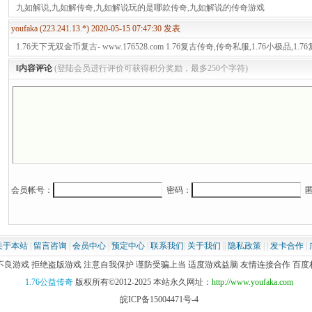
九如解说,九如解传奇,九如解说玩的是哪款传奇,九如解说的传奇游戏
youfaka (223.241.13.*) 2020-05-15 07:47:30 发表
1.76天下无双金币复古- www.176528.com 1.76复古传奇,传奇私服,1.76小极品,
‖内容评论
(登陆会员进行评价可获得积分奖励，最多250个字符)
会员帐号：
密码：
匿
关于本站
|
留言咨询
|
会员中心
|
预定中心
|
联系我们
|
关于我们
||
隐私政策
| |
发卡合作
|
游戏 拒绝盗版游戏 注意自我保护 谨防受骗上当 适度游戏益脑 友情连接合作 百度权重2-
1.76公益传奇
版权所有©2012-2025 本站永久网址：
http://www.youfaka.com
皖ICP备15004471号-4