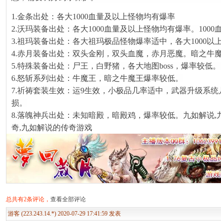
1.金条出处：各大1000血量及以上怪物均有爆率
2.沃玛装备出处：各大1000血量及以上怪物均有爆率。1000
3.祖玛装备出处：各大祖玛极品怪物爆率适中，各大1000以上
4.赤月装备出处：双头金刚，双头血魔，赤月恶魔。暗之牛
5.特殊装备出处：尸王，白野猪，各大地图boss，爆率较低。
6.怒斩系列出处：牛魔王，暗之牛魔王爆率较低。
7.祈祷套装生效：运9生效，小极品几率适中，武器升级系
损。
8.落魄神兵出处：未知暗殿，暗殿鸡，爆率较低。九如解说,
奇,九如解说的传奇游戏
总共有2条评论，
查看全部评论
游客 (223.243.14.*) 2020-07-29 17:41:59 发表