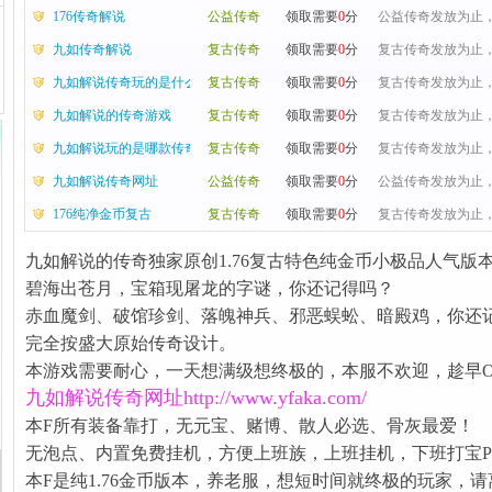
176传奇解说
公益传奇
领取需要
0
分
公益传奇发放为止，
九如传奇解说
复古传奇
领取需要
0
分
复古传奇发放为止，
九如解说传奇玩的是什么传奇
复古传奇
领取需要
0
分
复古传奇发放为止，
九如解说的传奇游戏
复古传奇
领取需要
0
分
复古传奇发放为止，
九如解说玩的是哪款传奇
复古传奇
领取需要
0
分
复古传奇发放为止，
九如解说传奇网址
公益传奇
领取需要
0
分
公益传奇发放为止，
176纯净金币复古
复古传奇
领取需要
0
分
复古传奇发放为止，
九如解说的传奇独家原创1.76复古特色纯金币小极品人气版
碧海出苍月，宝箱现屠龙的字谜，你还记得吗？
赤血魔剑、破馆珍剑、落魄神兵、邪恶蜈蚣、暗殿鸡，你还
完全按盛大原始传奇设计。
本游戏需要耐心，一天想满级想终极的，本服不欢迎，趁早O
九如解说传奇
网址
http://www.yfaka.com/
本F所有装备靠打，无元宝、赌博、散人必选、骨灰最爱！
无泡点、内置免费挂机，方便上班族，上班挂机，下班打宝P
本F是纯1.76金币版本，养老服，想短时间就终极的玩家，请