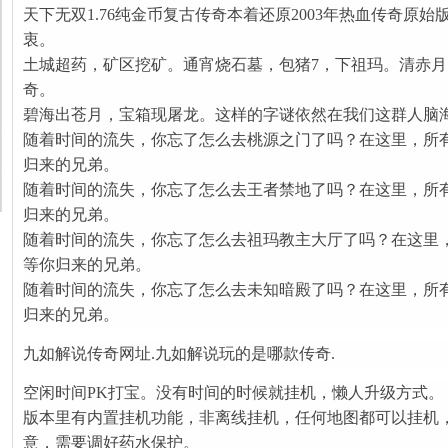
天下无双1.76纯金币复古传奇本着还原2003年热血传奇原
衷。
土城超药，矿区挖矿。通宵烧石墓，包猪7，下祖玛。清赤
奇。
碧海出苍月，宝箱现屠龙。这样的字谜依然在我们这群人脑
随着时间的流失，你忘了怎么去桃源之门了吗？在这里，所
归来的兄弟。
随着时间的流失，你忘了怎么去王者禁地了吗？在这里，所
归来的兄弟。
随着时间的流失，你忘了怎么去祖玛教主大厅了吗？在这里
等你归来的兄弟。
随着时间的流失，你忘了怎么去未知暗殿了吗？在这里，所
归来的兄弟。
九如解说传奇网址.九如解说玩的是哪款传奇.
空闲时间PK打宝。没有时间的时候就挂机，懒人升级方式。
版本里有内置挂机功能，非离线挂机，任何地图都可以挂机
意，需要调好药水保护。