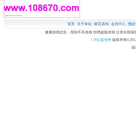
里，所有的
内置挂机空闲
首页
|
关于本站
|
留言咨询
|
会员中心
|
预定
人升级方式
健康游戏忠告：抵制不良游戏 拒绝盗版游戏 注意自我保护 谨
版本里有内
1.76公益传奇
版权所有©2012
皖I
挂机，只是
保护。
挂机怪物过滤
掉，不然人
版本内提供的
图。地图障碍
刷新150只。
在自助挂机地