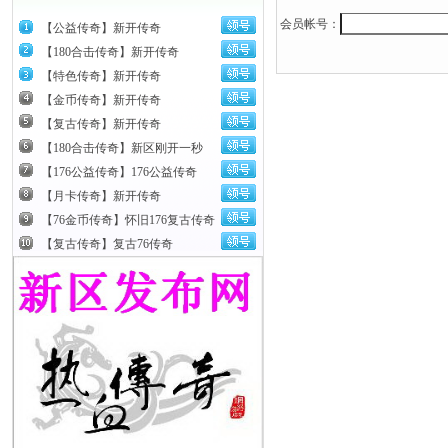
土城超药，矿
会员帐号：
【公益传奇】新开传奇
清赤月。一
【180合击传奇】新开传奇
【特色传奇】新开传奇
碧海出苍月
【金币传奇】新开传奇
人脑海中时
【复古传奇】新开传奇
【180合击传奇】新区刚开一秒
随着时间的
【176公益传奇】176公益传奇
里，所有的
【月卡传奇】新开传奇
【76金币传奇】怀旧176复古传奇
随着时间的
【复古传奇】复古76传奇
里，所有的
随着时间的
这里，所有
弟。
随着时间的