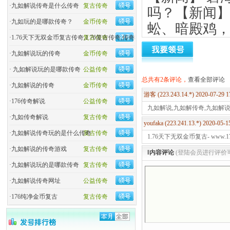
·
九如解说传奇是什么传奇
复古传奇
吗？【新闻】
·
九如玩的是哪款传奇？
金币传奇
蚣、暗殿鸡
·
1.76天下无双金币复古传奇,1.76复古传奇,传奇私服
复古传奇
【新闻】 完
·
九如解说玩的传奇
金币传奇
需要耐心，
·
九如解说玩的是哪款传奇
公益传奇
总共有2条评论，
OUT！
查看全部评论
·
九如解说的传奇
金币传奇
游客 (223.243.14.*) 2020-07-29 
·
176传奇解说
公益传奇
【新闻】 金币
九如解说,九如解传奇,九如解
·
九如传奇解说
复古传奇
打，无元宝
youfaka (223.241.13.*) 2020-05-
·
九如解说传奇玩的是什么传奇
复古传奇
1.76天下无双金币复古- www.1
【新闻】 无
·
九如解说的传奇游戏
复古传奇
‖内容评论
(登陆会员进行评价
机，下班打宝
·
九如解说玩的是哪款传奇
复古传奇
短时间就终
·
九如解说传奇网址
公益传奇
·
176纯净金币复古
复古传奇
天下无双1.
原始版本，