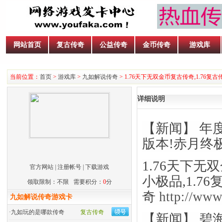
网站首页
复古传奇
公益传奇
金币传奇
游戏库
当前位置：
首页
>
游戏库
>
九如解说传奇
> 1.76天下无双金币复古传奇,1.76复
详细说明
【新闻】 年
版本!赤月终
1.76天下无双
官方网站
|
注册帐号
|
下载游戏
小极品,1.76
领取限制：不限 需要积分：
0
分
奇
http://www
九如解说传奇游戏卡
·
九如玩的是哪款传奇
复古传奇
【新闻】 碧