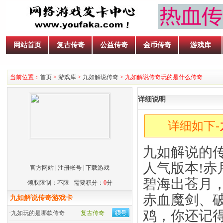
网站首页
复古传奇
公益传奇
金币传奇
游戏库
当前位置：
首页
>
游戏库
>
九如解说传奇
> 九如解说传奇玩的是什么传奇
详细说明
详细如下-
九如解说的传
人气版本!赤
官方网站
|
注册帐号
|
下载游戏
碧海出苍月
领取限制：不限 需要积分：
0
分
赤血魔剑、
九如解说传奇游戏卡
鸡，你还记
·
九如玩的是哪款传奇
复古传奇