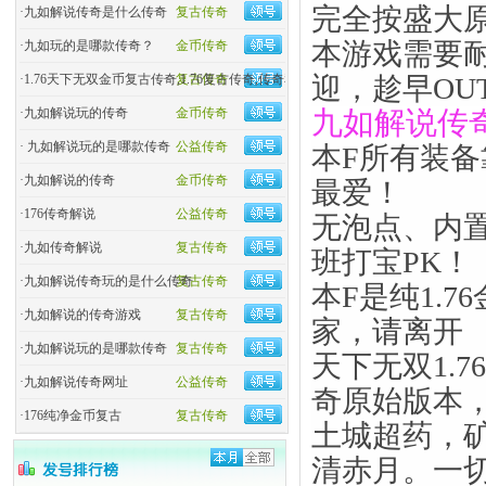
完全按盛大
·
九如解说传奇是什么传奇
复古传奇
本游戏需要
·
九如玩的是哪款传奇？
金币传奇
·
1.76天下无双金币复古传奇,1.76复古传奇,传奇私服
复古传奇
迎，趁早OU
·
九如解说玩的传奇
金币传奇
九如解说传
·
九如解说玩的是哪款传奇
公益传奇
本F所有装
·
九如解说的传奇
金币传奇
最爱！
·
176传奇解说
公益传奇
无泡点、内
·
九如传奇解说
复古传奇
班打宝PK！
·
九如解说传奇玩的是什么传奇
复古传奇
本F是纯1.
·
九如解说的传奇游戏
复古传奇
家，请离开
·
九如解说玩的是哪款传奇
复古传奇
天下无双1.
·
九如解说传奇网址
公益传奇
奇原始版本
·
176纯净金币复古
复古传奇
土城超药，
清赤月。一