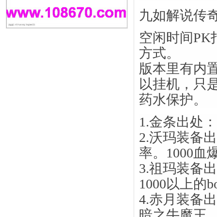
九如解说传奇
空闲时间P
方式。
版本里有内
以挂机，只
药水保护。
1.金条出处
2.沃玛装备
率。1000
3.祖玛装备
1000以上的
4.赤月装备
暗之牛魔王