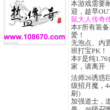
本游戏需要
迎，趁早OU
鼠大人传奇
本F所有装
爱！
无泡点、内
班打宝PK！
本F是纯1.
家，请离开
法师26诱惑
级招月魔，4
刷）
加强道士，道
兽，46级召