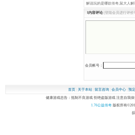
解说玩的是哪款传奇,鼠大人解
‖内容评论
(登陆会员进行评价
会员帐号：
首页
|
关于本站
|
留言咨询
|
会员中心
|
预
健康游戏忠告：抵制不良游戏 拒绝盗版游戏 注意自我保护 谨
1.76公益传奇
版权所有©201
皖