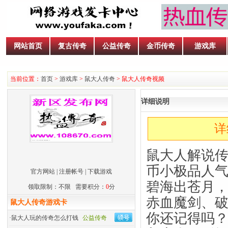
网站首页
复古传奇
公益传奇
金币传奇
游戏库
当前位置：
首页
>
游戏库
>
鼠大人传奇
> 鼠大人传奇视频
详细说明
详
鼠大人解说传
币小极品人气
官方网站
|
注册帐号
|
下载游戏
碧海出苍月
领取限制：不限 需要积分：
0
分
赤血魔剑、
鼠大人传奇游戏卡
你还记得吗
·
鼠大人玩的传奇怎么打钱
公益传奇