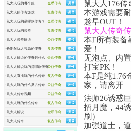
鼠大人176
·
鼠大人玩的哪个服
金币传奇
本游戏需要
·
鼠大人的传奇游戏
复古传奇
趁早OUT！
·
鼠大人玩的是哪款传奇？
金币传奇
鼠大人传奇
·
鼠大人玩的传奇
复古传奇
本F所有装备
·
鼠大人传奇解说
公益传奇
爱！
·
长期耐玩人气高的传奇
复古传奇
无泡点、内
·
鼠大人解说的传奇叫什么
金币传奇
打宝PK！
·
鼠大人解说玩的是哪款传奇
公益传奇
本F是纯1.
·
鼠大人直播玩的什么传奇
复古传奇
家，请离开
·
鼠大人玩的什么复古传奇
公益传奇
·
鼠大人传奇视频
公益传奇
法师26诱惑
·
鼠大人玩的什么传奇
复古传奇
招月魔，44
·
鼠大人解说
金币传奇
刷）
·
鼠大人传奇
复古传奇
加强道士，道