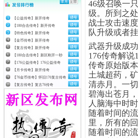
46级召唤一
级。所到之
【公益传奇】新开传奇
战士攻击速
【180合击传奇】新开传奇
队升级或者
【特色传奇】新开传奇
【金币传奇】新开传奇
武器升级成功
【复古传奇】新开传奇
176传奇解说
【180合击传奇】新区刚开一秒
【176公益传奇】176公益传奇
传奇原始版
【月卡传奇】新开传奇
土城超药，矿
【76金币传奇】怀旧176复古传奇
清赤月。一
【复古传奇】复古76传奇
碧海出苍月
人脑海中时
随着时间的
里，所有的
随着时间的