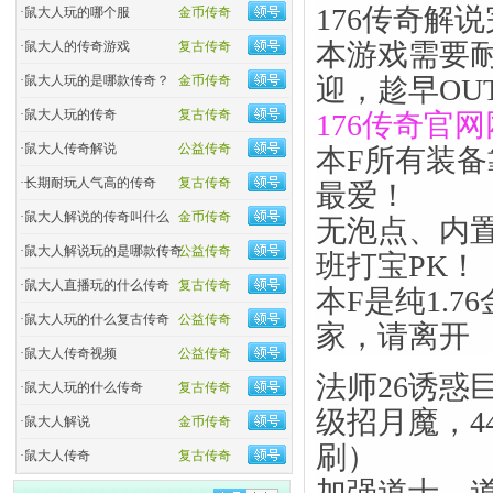
176传奇解
·
鼠大人玩的哪个服
金币传奇
本游戏需要
·
鼠大人的传奇游戏
复古传奇
·
鼠大人玩的是哪款传奇？
金币传奇
迎，趁早OU
·
鼠大人玩的传奇
复古传奇
176传奇官网
·
鼠大人传奇解说
公益传奇
本F所有装
·
长期耐玩人气高的传奇
复古传奇
最爱！
·
鼠大人解说的传奇叫什么
金币传奇
无泡点、内
·
鼠大人解说玩的是哪款传奇
公益传奇
班打宝PK！
·
鼠大人直播玩的什么传奇
复古传奇
本F是纯1.
·
鼠大人玩的什么复古传奇
公益传奇
家，请离开
·
鼠大人传奇视频
公益传奇
法师26诱惑
·
鼠大人玩的什么传奇
复古传奇
级招月魔，4
·
鼠大人解说
金币传奇
刷）
·
鼠大人传奇
复古传奇
加强道士，道