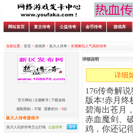
网站首页
复古传奇
公益传奇
金币传奇
游戏库
当前位置：
首页
>
游戏库
>
鼠大人传奇
> 长期耐玩人气高的传奇
详细说明
详细如
176传奇解
版本!赤月终
官方网站
|
注册帐号
|
下载游戏
碧海出苍月
领取限制：不限 需要积分：
0
分
赤血魔剑、
鼠大人传奇游戏卡
鸡，你还记
·
鼠大人玩的传奇怎么打钱
公益传奇