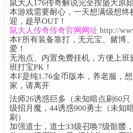
鼠大人176传奇解说完全按盛大原
本游戏需要耐心，一天想满级想终
迎，趁早OUT！
鼠大人传奇传奇官网
网址
http://ww
本F所有装备靠打，无元宝、赌博
爱！
无泡点、内置免费挂机，方便上班
班打宝PK！
本F是纯1.76金币版本，养老服，
家，请离开
法师26诱惑巨多（未知暗点刷60只
级招月魔，44诱惑900勇士（未知
刷）
加强道士，道士33级召唤7级骷髅，