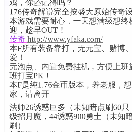
鸡，你还记得吗？
176传奇解说完全按盛大原始传奇
本游戏需要耐心，一天想满级想终
迎，趁早OUT！
传奇
http://www.yfaka.com/
本F所有装备靠打，无元宝、赌博
爱！
无泡点、内置免费挂机，方便上班
班打宝PK！
本F是纯1.76金币版本，养老服，
家，请离开
法师26诱惑巨多（未知暗点刷60只
级招月魔，44诱惑900勇士（未知
刷）