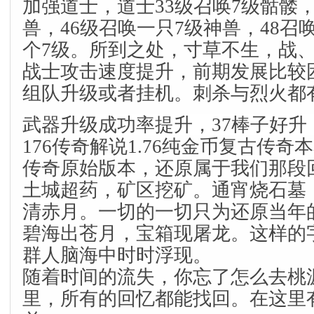
加强道士，道士33级召唤7级骷髅，
兽，46级召唤一只7级神兽，48召
个7级。所到之处，寸草不生，战
战士攻击速度提升，前期发展比较
组队升级或者挂机。刺杀与烈火都
武器升级成功率提升，37棒子好
176传奇解说1.76纯金币复古传奇本
传奇原始版本，还原属于我们那段
土城超药，矿区挖矿。通宵烧石墓
清赤月。一切的一切只为还原当年
碧海出苍月，宝箱现屠龙。这样的
群人脑海中时时浮现。
随着时间的流失，你忘了怎么去桃
里，所有的回忆都能找回。在这里