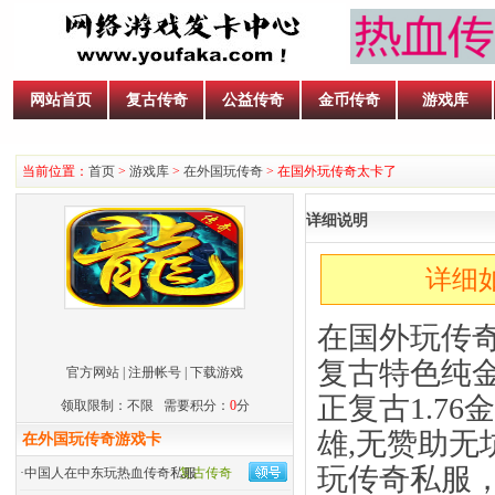
网站首页
复古传奇
公益传奇
金币传奇
游戏库
当前位置：
首页
>
游戏库
>
在外国玩传奇
> 在国外玩传奇太卡了
详细说明
详细如
在国外玩传奇
复古特色纯
官方网站
|
注册帐号
|
下载游戏
正复古1.7
领取限制：不限 需要积分：
0
分
雄,无赞助
在外国玩传奇游戏卡
玩传奇私服
·
中国人在中东玩热血传奇私服
复古传奇