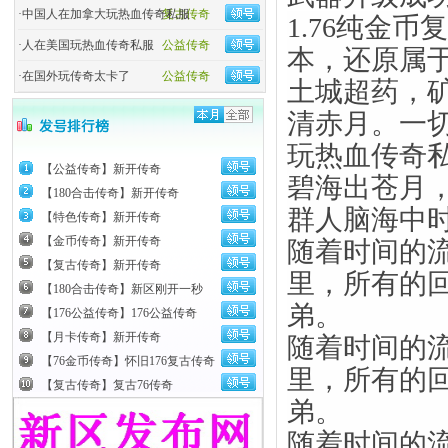
·
中国人在加拿大玩热血传奇私服
复古传奇
1.76纯金
·
人在美国玩热血传奇私服
公益传奇
本，还原属
·
在国外玩传奇太卡了
公益传奇
土城超药，
清赤月。一
玩热血传奇
【公益传奇】新开传奇
碧海出苍月
【180合击传奇】新开传奇
群人脑海中
【特色传奇】新开传奇
【金币传奇】新开传奇
随着时间的
【复古传奇】新开传奇
里，所有的
【180合击传奇】新区刚开一秒
弟。
【176公益传奇】176公益传奇
【月卡传奇】新开传奇
随着时间的
【76金币传奇】怀旧176复古传奇
里，所有的
【复古传奇】复古76传奇
弟。
随着时间的