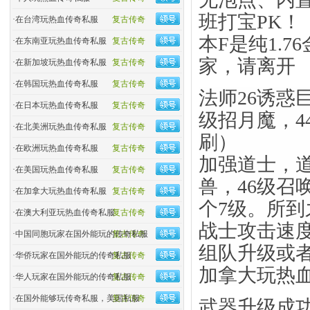
班打宝PK！
·
在台湾玩热血传奇私服
复古传奇
本F是纯1.
·
在东南亚玩热血传奇私服
复古传奇
家，请离开
·
在新加坡玩热血传奇私服
复古传奇
·
在韩国玩热血传奇私服
复古传奇
法师26诱惑
·
在日本玩热血传奇私服
复古传奇
级招月魔，4
·
在北美洲玩热血传奇私服
复古传奇
刷）
·
在欧洲玩热血传奇私服
复古传奇
加强道士，道
·
在美国玩热血传奇私服
复古传奇
兽，46级召
·
在加拿大玩热血传奇私服
复古传奇
个7级。所
·
在澳大利亚玩热血传奇私服
复古传奇
战士攻击速
·
中国同胞玩家在国外能玩的传奇私服
复古传奇
组队升级或
·
华侨玩家在国外能玩的传奇私服
复古传奇
加拿大玩热
·
华人玩家在国外能玩的传奇私服
复古传奇
·
在国外能够玩传奇私服，美国私服
复古传奇
武器升级成