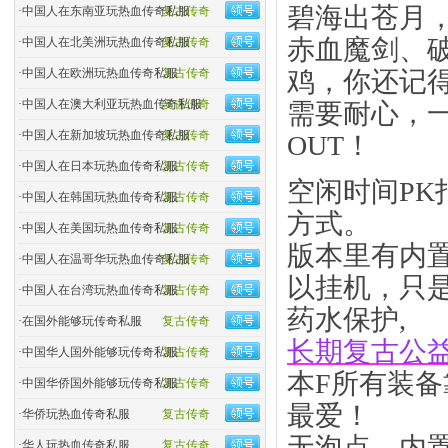
碧海出苍月
·
中国人在东南亚玩热血传奇私服
复古传奇
赤血魔剑、
·
中国人在北美洲玩热血传奇私服
复古传奇
·
中国人在欧洲玩热血传奇私服
复古传奇
鸡，你还记
·
中国人在澳大利亚玩热血传奇私服
复古传奇
需要耐心，
·
中国人在新加坡玩热血传奇私服
复古传奇
OUT！
·
中国人在日本玩热血传奇私服
复古传奇
空闲时间P
·
中国人在韩国玩热血传奇私服
复古传奇
方式。
·
中国人在美国玩热血传奇私服
复古传奇
版本里有内
·
中国人在温哥华玩热血传奇私服
复古传奇
以挂机，只
·
中国人在台湾玩热血传奇私服
复古传奇
药水保护,
·
在国外能够玩传奇私服
复古传奇
长期复古公
·
中国华人国外能够玩传奇私服
复古传奇
本F所有装
·
中国华侨国外能够玩传奇私服
复古传奇
最爱！
·
华侨玩热血传奇私服
复古传奇
无泡点、内
·
华人玩热血传奇私服
复古传奇