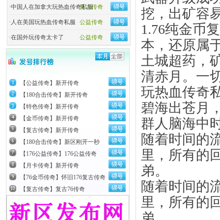
·
中国人在加拿大玩热血传奇私服
复古传奇
挖，出矿容
·
人在美国玩热血传奇私服
公益传奇
1.76纯金
·
在国外玩传奇太卡了
公益传奇
本，还原属
土城超药，
清赤月。一
【公益传奇】新开传奇
玩热血传奇
【180合击传奇】新开传奇
碧海出苍月
【特色传奇】新开传奇
【金币传奇】新开传奇
群人脑海中
【复古传奇】新开传奇
随着时间的
【180合击传奇】新区刚开一秒
里，所有的
【176公益传奇】176公益传奇
【月卡传奇】新开传奇
弟。
【76金币传奇】怀旧176复古传奇
随着时间的
【复古传奇】复古76传奇
里，所有的
弟。