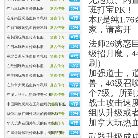
班打宝PK！
·
在台湾玩热血传奇私服
复古传奇
本F是纯1.
·
在东南亚玩热血传奇私服
复古传奇
家，请离开
·
在新加坡玩热血传奇私服
复古传奇
·
在韩国玩热血传奇私服
复古传奇
法师26诱惑
·
在日本玩热血传奇私服
复古传奇
级招月魔，4
·
在北美洲玩热血传奇私服
复古传奇
刷）
·
在欧洲玩热血传奇私服
复古传奇
加强道士，道
·
在美国玩热血传奇私服
复古传奇
兽，46级召
·
在加拿大玩热血传奇私服
复古传奇
个7级。所
·
在澳大利亚玩热血传奇私服
复古传奇
战士攻击速
·
中国同胞玩家在国外能玩的传奇私服
复古传奇
组队升级或
·
华侨玩家在国外能玩的传奇私服
复古传奇
加拿大玩热
·
华人玩家在国外能玩的传奇私服
复古传奇
·
在国外能够玩传奇私服，美国私服
复古传奇
武器升级成