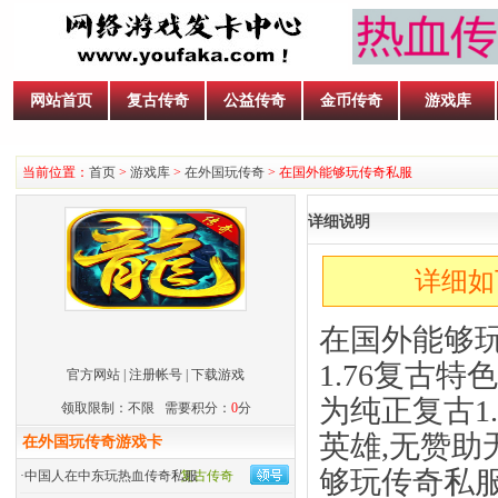
网站首页
复古传奇
公益传奇
金币传奇
游戏库
当前位置：
首页
>
游戏库
>
在外国玩传奇
> 在国外能够玩传奇私服
详细说明
详细如
在国外能够
1.76
复古特色
官方网站
|
注册帐号
|
下载游戏
为纯正复古1
领取限制：不限 需要积分：
0
分
英雄,无赞
在外国玩传奇游戏卡
够玩传奇私
·
中国人在中东玩热血传奇私服
复古传奇