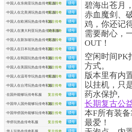
碧海出苍月
·
中国人在东南亚玩热血传奇私服
复古传奇
赤血魔剑、
·
中国人在北美洲玩热血传奇私服
复古传奇
·
中国人在欧洲玩热血传奇私服
复古传奇
鸡，你还记
·
中国人在澳大利亚玩热血传奇私服
复古传奇
需要耐心，
·
中国人在新加坡玩热血传奇私服
复古传奇
OUT！
·
中国人在日本玩热血传奇私服
复古传奇
空闲时间P
·
中国人在韩国玩热血传奇私服
复古传奇
方式。
·
中国人在美国玩热血传奇私服
复古传奇
版本里有内
·
中国人在温哥华玩热血传奇私服
复古传奇
以挂机，只
·
中国人在台湾玩热血传奇私服
复古传奇
药水保护,
·
在国外能够玩传奇私服
复古传奇
长期复古公
·
中国华人国外能够玩传奇私服
复古传奇
本F所有装
·
中国华侨国外能够玩传奇私服
复古传奇
最爱！
·
华侨玩热血传奇私服
复古传奇
无泡点、内
·
华人玩热血传奇私服
复古传奇