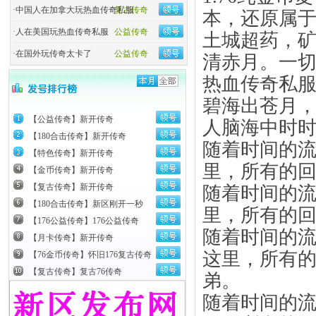
·
中国人在加拿大玩热血传奇私服
复古传奇
本，还原属
·
人在美国玩热血传奇私服
公益传奇
土城超药，矿
·
在国外玩传奇太卡了
公益传奇
清赤月。一
热血传奇私
碧海出苍月
【公益传奇】新开传奇
人脑海中时
【180合击传奇】新开传奇
随着时间的
【特色传奇】新开传奇
里，所有的
【金币传奇】新开传奇
【复古传奇】新开传奇
随着时间的
【180合击传奇】新区刚开一秒
里，所有的
【176公益传奇】176公益传奇
随着时间的
【月卡传奇】新开传奇
这里，所有
【76金币传奇】怀旧176复古传奇
【复古传奇】复古76传奇
弟。
随着时间的