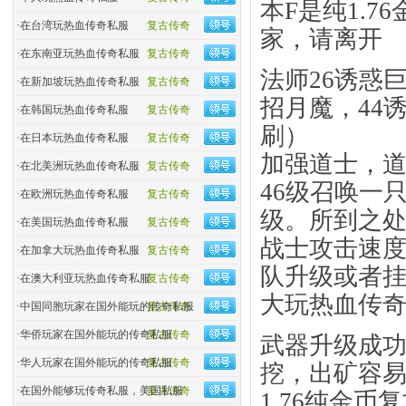
本F是纯1.
·
在台湾玩热血传奇私服
复古传奇
家，请离开
·
在东南亚玩热血传奇私服
复古传奇
法师26诱惑
·
在新加坡玩热血传奇私服
复古传奇
招月魔，44
·
在韩国玩热血传奇私服
复古传奇
刷）
·
在日本玩热血传奇私服
复古传奇
加强道士，道
·
在北美洲玩热血传奇私服
复古传奇
46级召唤一
·
在欧洲玩热血传奇私服
复古传奇
级。所到之
·
在美国玩热血传奇私服
复古传奇
战士攻击速
·
在加拿大玩热血传奇私服
复古传奇
队升级或者
·
在澳大利亚玩热血传奇私服
复古传奇
大玩热血传
·
中国同胞玩家在国外能玩的传奇私服
复古传奇
·
华侨玩家在国外能玩的传奇私服
复古传奇
武器升级成功
·
华人玩家在国外能玩的传奇私服
复古传奇
挖，出矿容
·
在国外能够玩传奇私服，美国私服
复古传奇
1.76纯金币