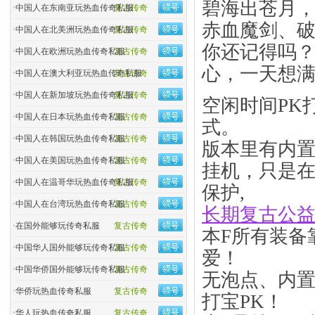
碧海出苍月
·
中国人在东南亚玩热血传奇私服
复古传奇
赤血魔剑、
·
中国人在北美洲玩热血传奇私服
复古传奇
你还记得吗
·
中国人在欧洲玩热血传奇私服
复古传奇
心，一天想满
·
中国人在澳大利亚玩热血传奇私服
复古传奇
·
中国人在新加坡玩热血传奇私服
复古传奇
空闲时间PK
·
中国人在日本玩热血传奇私服
复古传奇
式。
·
中国人在韩国玩热血传奇私服
复古传奇
版本里有内
·
中国人在美国玩热血传奇私服
复古传奇
挂机，只是
·
中国人在温哥华玩热血传奇私服
复古传奇
保护,
·
中国人在台湾玩热血传奇私服
复古传奇
长期复古公
·
在国外能够玩传奇私服
复古传奇
本F所有装备
·
中国华人国外能够玩传奇私服
复古传奇
爱！
·
中国华侨国外能够玩传奇私服
复古传奇
无泡点、内
·
华侨玩热血传奇私服
复古传奇
打宝PK！
·
华人玩热血传奇私服
复古传奇