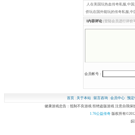
人在美国玩热血传奇私服,中国
侨玩在国外能玩的传奇私服,中
‖内容评论
(登陆会员进行评价
会员帐号：
首页
|
关于本站
|
留言咨询
|
会员中心
|
预定
健康游戏忠告：抵制不良游戏 拒绝盗版游戏 注意自我保护 谨
1.76公益传奇
版权所有©2012
皖I