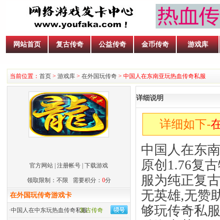
网站首页
复古传奇
公益传奇
金币传奇
游戏库
当前位置：
首页
>
游戏库
>
在外国玩传奇
> 中国人在东南亚玩热血传奇私服
详细说明
详细如下-
中国人在东
原创1.76
复古
官方网站
|
注册帐号
|
下载游戏
服为纯正复古1
领取限制：不限 需要积分：
0
分
无英雄,无赞
在外国玩传奇游戏卡
够玩传奇私
·
中国人在中东玩热血传奇私服
复古传奇