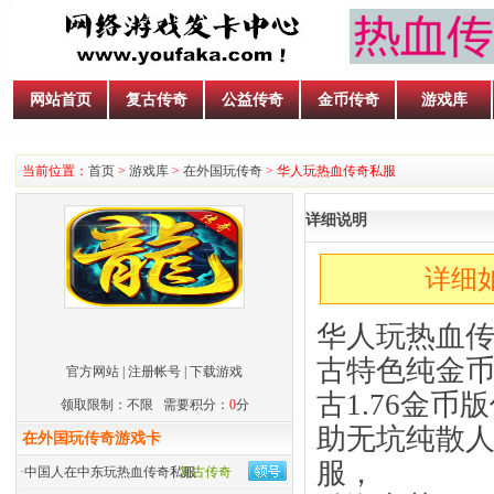
网站首页
复古传奇
公益传奇
金币传奇
游戏库
当前位置：
首页
>
游戏库
>
在外国玩传奇
> 华人玩热血传奇私服
详细说明
详细如
华人玩热血传
古特色纯金币
官方网站
|
注册帐号
|
下载游戏
古1.76金币
领取限制：不限 需要积分：
0
分
助无坑纯散
在外国玩传奇游戏卡
服，
·
中国人在中东玩热血传奇私服
复古传奇