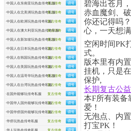
碧海出苍月
·
中国人在东南亚玩热血传奇私服
复古传奇
赤血魔剑、
·
中国人在北美洲玩热血传奇私服
复古传奇
你还记得吗
·
中国人在欧洲玩热血传奇私服
复古传奇
心，一天想满
·
中国人在澳大利亚玩热血传奇私服
复古传奇
·
中国人在新加坡玩热血传奇私服
复古传奇
空闲时间PK
·
中国人在日本玩热血传奇私服
复古传奇
式。
·
中国人在韩国玩热血传奇私服
复古传奇
版本里有内
·
中国人在美国玩热血传奇私服
复古传奇
挂机，只是
·
中国人在温哥华玩热血传奇私服
复古传奇
保护,
·
中国人在台湾玩热血传奇私服
复古传奇
长期复古公
·
在国外能够玩传奇私服
复古传奇
本F所有装备
·
中国华人国外能够玩传奇私服
复古传奇
爱！
·
中国华侨国外能够玩传奇私服
复古传奇
无泡点、内
·
华侨玩热血传奇私服
复古传奇
打宝PK！
·
华人玩热血传奇私服
复古传奇