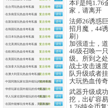
本F是纯1.
·
在台湾玩热血传奇私服
复古传奇
家，请离开
·
在东南亚玩热血传奇私服
复古传奇
法师26诱惑
·
在新加坡玩热血传奇私服
复古传奇
招月魔，44
·
在韩国玩热血传奇私服
复古传奇
刷）
·
在日本玩热血传奇私服
复古传奇
加强道士，道
·
在北美洲玩热血传奇私服
复古传奇
46级召唤一
·
在欧洲玩热血传奇私服
复古传奇
级。所到之
·
在美国玩热血传奇私服
复古传奇
战士攻击速
·
在加拿大玩热血传奇私服
复古传奇
队升级或者
·
在澳大利亚玩热血传奇私服
复古传奇
大玩热血传
·
中国同胞玩家在国外能玩的传奇私服
复古传奇
·
华侨玩家在国外能玩的传奇私服
复古传奇
武器升级成功
·
华人玩家在国外能玩的传奇私服
复古传奇
挖，出矿容
·
在国外能够玩传奇私服，美国私服
复古传奇
1.76纯金币