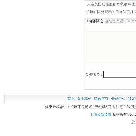
人在美国玩热血传奇私服,中国
侨玩在国外能玩的传奇私服,中
‖内容评论
(登陆会员进行评价
会员帐号：
首页
|
关于本站
|
留言咨询
|
会员中心
|
预定
健康游戏忠告：抵制不良游戏 拒绝盗版游戏 注意自我保护 谨
1.76公益传奇
版权所有©2012
皖I