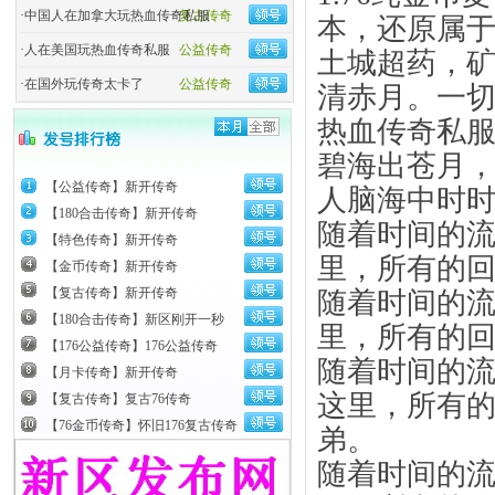
·
中国人在加拿大玩热血传奇私服
复古传奇
本，还原属
·
人在美国玩热血传奇私服
公益传奇
土城超药，矿
·
在国外玩传奇太卡了
公益传奇
清赤月。一
热血传奇私
碧海出苍月
【公益传奇】新开传奇
人脑海中时
【180合击传奇】新开传奇
随着时间的
【特色传奇】新开传奇
里，所有的
【金币传奇】新开传奇
【复古传奇】新开传奇
随着时间的
【180合击传奇】新区刚开一秒
里，所有的
【176公益传奇】176公益传奇
随着时间的
【月卡传奇】新开传奇
这里，所有
【复古传奇】复古76传奇
【76金币传奇】怀旧176复古传奇
弟。
随着时间的