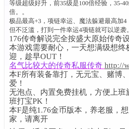
等级超级好升，前35级是100倍经验，35-40
倍。。
极品最高+3，项链幸运、魔法躲避最高加
但不泛滥，打到一件幸运4项链就可以逆袭
176传奇解说完全按盛大原始传奇
本游戏需要耐心，一天想满级想终
迎，趁早OUT！
名气比较大的传奇私服传奇
http:/
本F所有装备靠打，无元宝、赌博
爱！
无泡点、内置免费挂机，方便上班
班打宝PK！
本F是纯1.76金币版本，养老服，
家，请离开