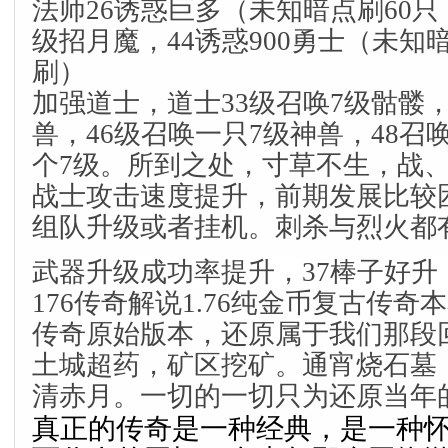
法师26诱惑巨多（未知暗点刷60只
级招月魔，44诱惑900勇士（未知
刷）
加强道士，道士33级召唤7级骷髅，
兽，46级召唤一只7级神兽，48召
个7级。所到之处，寸草不生，战
战士攻击速度提升，前期发展比较
组队升级或者挂机。刺杀与烈火都
武器升级成功率提升，37棒子好
176传奇解说1.76纯金币复古传奇本
传奇原始版本，还原属于我们那段
土城超药，矿区挖矿。通宵烧石墓
清赤月。一切的一切只为还原当年
真正的传奇是一种经典，是一种